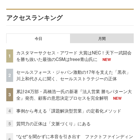
アクセスランキング
今日
月間
カスタマーサクセス・アワード 大賞はNEC！天下一武闘会
1
を勝ち抜いた最強のCSMはfreee青山氏に
NEW
セールスフォース・ジャパン激動の17年を支えた「黒衣」
2
川上和代さんに聞く、セールスストラテジーの正体
累計24万部・高橋浩一氏の新著『法人営業 勝ちパターン大
3
全』発売、顧客の意思決定プロセスを完全解明
NEW
4
事例から考える「課題解決型営業」の定着化メソッド
5
質問力の正体は「文脈づくり」にある
“なぜ”を聞かずに本音を引き出す ファクトファインディン
6