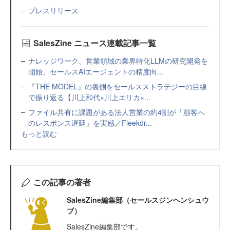
プレスリリース
SalesZine ニュース連載記事一覧
ナレッジワーク、営業領域の業界特化LLMの研究開発を
開始。セールスAIエージェントの精度向...
『THE MODEL』の裏側をセールスストラテジーの目線
で振り返る【川上和代×川上エリカ×...
ファイル共有に課題がある法人営業の約4割が「顧客へ
のレスポンス遅延」を実感／Fleekdr...
もっと読む
この記事の著者
SalesZine編集部（セールスジンヘンシュウ
ブ）
SalesZine編集部です。