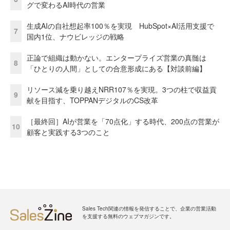
グで変わるAI時代の営業
生成AIの自社想起率100％を実現 HubSpot×AI活用支援で
7
国内1位、ナウビレッジの戦略
正論で組織は動かない。エンタープライズ営業の真髄は
8
「ひとりの人間」としての合意形成にある【対談前編】
リソース減を乗り越えNRR107％を実現。3つの柱で収益貢
9
献を目指す、TOPPANデジタルのCS改革
［最終回］AIが営業を「70点化」する時代、200点の営業が
10
顧客と実践する3つのこと
Sales Tech関連の情報を発信することで、企業の営業活動
を支援する無料のウェブマガジンです。