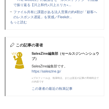
で振り返る【川上和代×川上エリカ×...
ファイル共有に課題がある法人営業の約4割が「顧客へ
のレスポンス遅延」を実感／Fleekdr...
もっと読む
この記事の著者
SalesZine編集部（セールスジンヘンシュウ
ブ）
SalesZine編集部です。
https://saleszine.jp/
※プロフィールは、執筆時点、または直近の記事の寄稿時点で
の内容です
この著者の最近の執筆記事