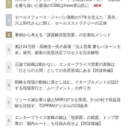
1
を勝ち抜いた最強のCSMはfreee青山氏に
NEW
セールスフォース・ジャパン激動の17年を支えた「黒衣」
2
川上和代さんに聞く、セールスストラテジーの正体
3
事例から考える「課題解決型営業」の定着化メソッド
累計24万部・高橋浩一氏の新著『法人営業 勝ちパターン大
4
全』発売、顧客の意思決定プロセスを完全解明
正論で組織は動かない。エンタープライズ営業の真髄は
5
「ひとりの人間」としての合意形成にある【対談前編】
戦略を現場の動線に落とし込む。イネーブルメントが設計
6
する現場実行と「ムーブメント」の作り方
リソース減を乗り越えNRR107％を実現。3つの柱で収益貢
7
献を目指す、TOPPANデジタルのCS改革
エンタープライズ攻略の鍵は「地形図」の精度。トップ営
8
業の「脳内ルート」を仕組み化せよ【対談後編】