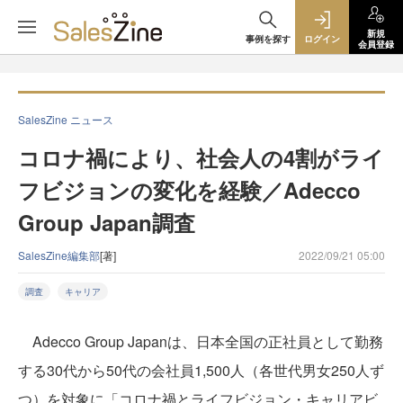
新規
事例を探す
ログイン
会員登録
SalesZine ニュース
コロナ禍により、社会人の4割がライ
フビジョンの変化を経験／Adecco
Group Japan調査
SalesZine編集部
[著]
2022/09/21 05:00
調査
キャリア
Adecco Group Japanは、日本全国の正社員として勤務
する30代から50代の会社員1,500人（各世代男女250人ず
つ）を対象に「コロナ禍とライフビジョン・キャリアビ