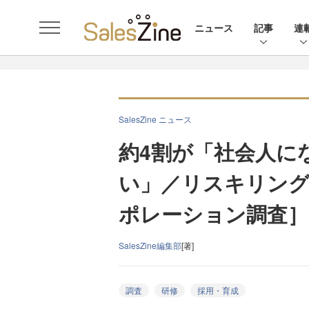
ニュース
記事
連
SalesZine ニュース
約4割が「社会人に
い」／リスキリング
ポレーション調査］
SalesZine編集部
[著]
調査
研修
採用・育成