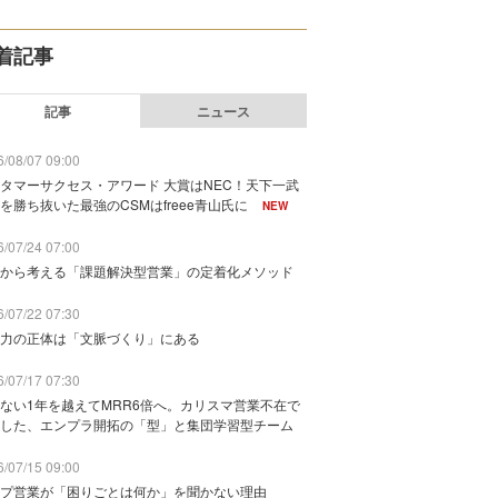
着記事
記事
ニュース
/08/07 09:00
タマーサクセス・アワード 大賞はNEC！天下一武
を勝ち抜いた最強のCSMはfreee青山氏に
NEW
/07/24 07:00
から考える「課題解決型営業」の定着化メソッド
/07/22 07:30
力の正体は「文脈づくり」にある
/07/17 07:30
ない1年を越えてMRR6倍へ。カリスマ営業不在で
した、エンプラ開拓の「型」と集団学習型チーム
/07/15 09:00
プ営業が「困りごとは何か」を聞かない理由