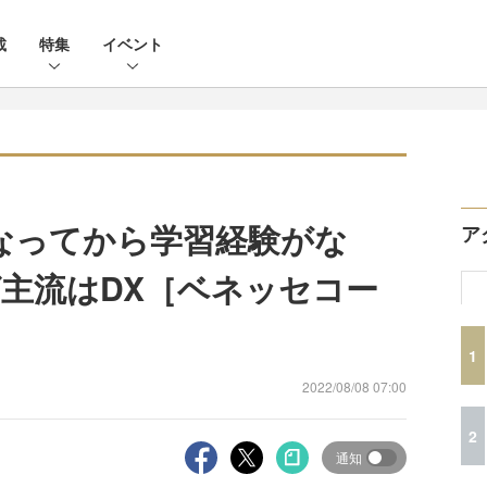
載
特集
イベント
なってから学習経験がな
ア
主流はDX［ベネッセコー
1
2022/08/08 07:00
2
通知