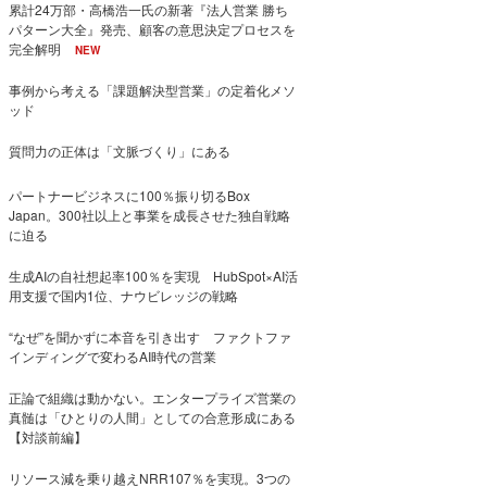
累計24万部・高橋浩一氏の新著『法人営業 勝ち
パターン大全』発売、顧客の意思決定プロセスを
完全解明
NEW
事例から考える「課題解決型営業」の定着化メソ
ッド
質問力の正体は「文脈づくり」にある
パートナービジネスに100％振り切るBox
Japan。300社以上と事業を成長させた独自戦略
に迫る
生成AIの自社想起率100％を実現 HubSpot×AI活
用支援で国内1位、ナウビレッジの戦略
“なぜ”を聞かずに本音を引き出す ファクトファ
インディングで変わるAI時代の営業
正論で組織は動かない。エンタープライズ営業の
真髄は「ひとりの人間」としての合意形成にある
【対談前編】
リソース減を乗り越えNRR107％を実現。3つの