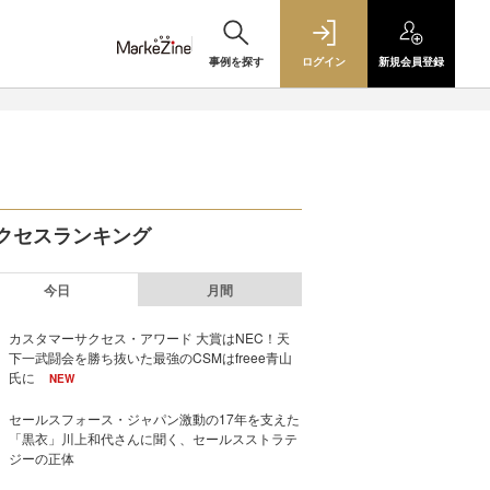
事例を探す
ログイン
新規
会員登録
クセスランキング
今日
月間
カスタマーサクセス・アワード 大賞はNEC！天
下一武闘会を勝ち抜いた最強のCSMはfreee青山
氏に
NEW
セールスフォース・ジャパン激動の17年を支えた
「黒衣」川上和代さんに聞く、セールスストラテ
ジーの正体