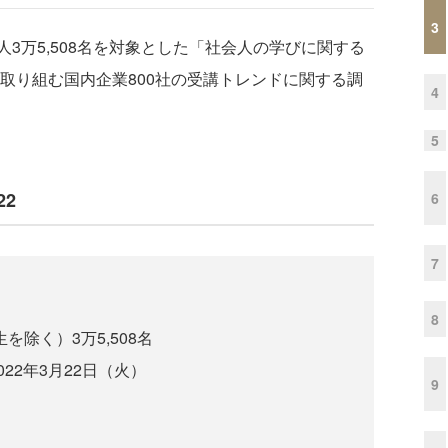
3
万5,508名を対象とした「社会人の学びに関する
に取り組む国内企業800社の受講トレンドに関する調
4
5
2
6
7
8
を除く）3万5,508名
022年3月22日（火）
9