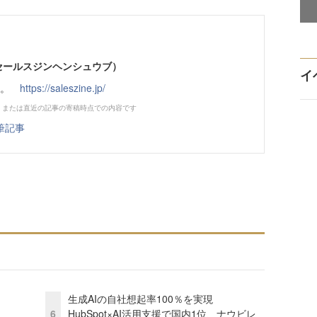
部（セールスジンヘンシュウブ）
イ
です。
https://saleszine.jp/
、または直近の記事の寄稿時点での内容です
筆記事
生成AIの自社想起率100％を実現
6
HubSpot×AI活用支援で国内1位、ナウビレ