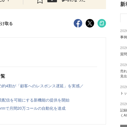
新
受け取る
2026
事例
2026
質問
2026
売れ
一覧
見出
の約4割が「顧客へのレスポンス遅延」を実感／
2026
トッ
への継続配信を可能にする新機能の提供を開始
2026
latformで月間20万コールの自動化を達成
記録
くA