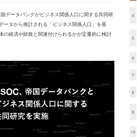
と帝国データバンクがビジネス関係人口に関する共同研
4
データから推計される「ビジネス関係人口」を基
体の経済や財政と関連付けられるかが定量的に検討
5
6
7
8
9
10