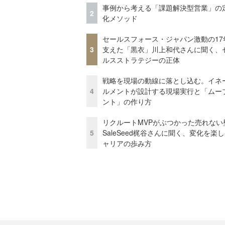
事例から考える「課題解決型営業」の
2
化メソッド
セールスフォース・ジャパン激動の17
3
支えた「黒衣」川上和代さんに聞く、
ルスストラテジーの正体
戦略を現場の動線に落とし込む。イネ
4
ルメントが設計する現場実行と「ムー
ント」の作り方
リクルートMVPがぶつかった売れない
5
SaleSeed梶谷さんに聞く、変化を楽
ャリアの歩み方