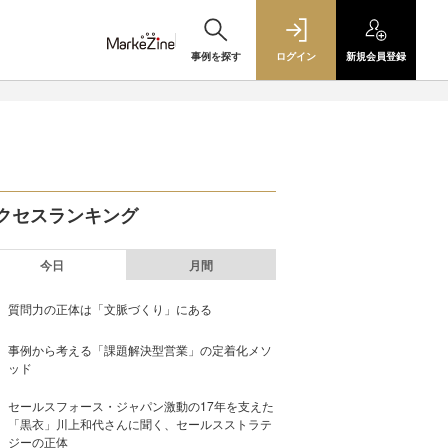
事例を探す
ログイン
新規
会員登録
クセスランキング
今日
月間
質問力の正体は「文脈づくり」にある
事例から考える「課題解決型営業」の定着化メソ
ッド
セールスフォース・ジャパン激動の17年を支えた
「黒衣」川上和代さんに聞く、セールスストラテ
ジーの正体