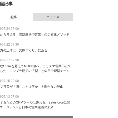
着記事
記事
ニュース
/07/24 07:00
から考える「課題解決型営業」の定着化メソッド
/07/22 07:30
力の正体は「文脈づくり」にある
/07/17 07:30
ない1年を越えてMRR6倍へ。カリスマ営業不在で
した、エンプラ開拓の「型」と集団学習型チーム
/07/15 09:00
プ営業が「困りごとは何か」を聞かない理由
/07/13 07:00
するためのCRMツールは終わる。Salesforceに聞
Iエージェントと日本の営業組織の未来