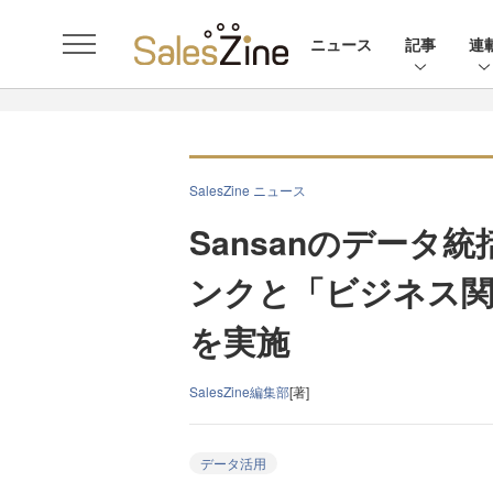
ニュース
記事
連
SalesZine ニュース
Sansanのデータ
ンクと「ビジネス関
を実施
SalesZine編集部
[著]
データ活用