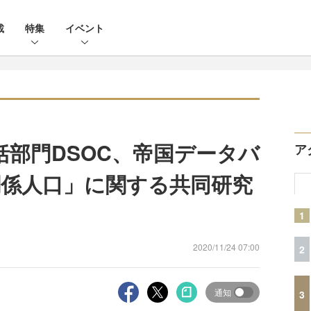
載
特集
イベント
統括部門DSOC、帝国データバ
ア
係人口」に関する共同研究
1
2020/11/24 07:00
2
通知
3