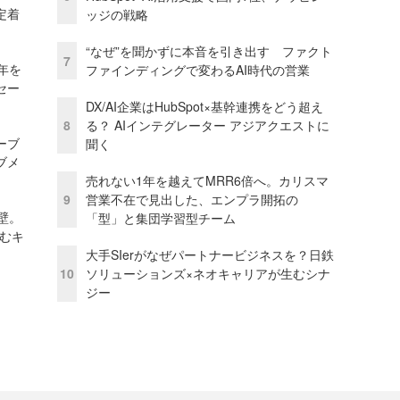
定着
ッジの戦略
“なぜ”を聞かずに本音を引き出す ファクト
7
年を
ファインディングで変わるAI時代の営業
セー
DX/AI企業はHubSpot×基幹連携をどう超え
8
る？ AIインテグレーター アジアクエストに
ーブ
聞く
ブメ
売れない1年を越えてMRR6倍へ。カリスマ
9
営業不在で見出した、エンプラ開拓の
壁。
「型」と集団学習型チーム
しむキ
大手SIerがなぜパートナービジネスを？日鉄
10
ソリューションズ×ネオキャリアが生むシナ
ジー