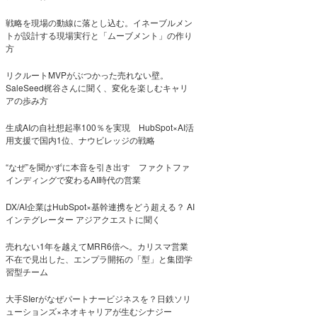
戦略を現場の動線に落とし込む。イネーブルメン
トが設計する現場実行と「ムーブメント」の作り
方
リクルートMVPがぶつかった売れない壁。
SaleSeed梶谷さんに聞く、変化を楽しむキャリ
アの歩み方
生成AIの自社想起率100％を実現 HubSpot×AI活
用支援で国内1位、ナウビレッジの戦略
“なぜ”を聞かずに本音を引き出す ファクトファ
インディングで変わるAI時代の営業
DX/AI企業はHubSpot×基幹連携をどう超える？ AI
インテグレーター アジアクエストに聞く
売れない1年を越えてMRR6倍へ。カリスマ営業
不在で見出した、エンプラ開拓の「型」と集団学
習型チーム
大手SIerがなぜパートナービジネスを？日鉄ソリ
ューションズ×ネオキャリアが生むシナジー