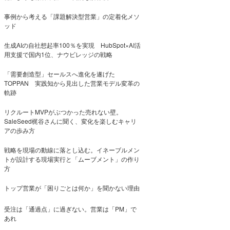
事例から考える「課題解決型営業」の定着化メソ
ッド
生成AIの自社想起率100％を実現 HubSpot×AI活
用支援で国内1位、ナウビレッジの戦略
「需要創造型」セールスへ進化を遂げた
TOPPAN 実践知から見出した営業モデル変革の
軌跡
リクルートMVPがぶつかった売れない壁。
SaleSeed梶谷さんに聞く、変化を楽しむキャリ
アの歩み方
戦略を現場の動線に落とし込む。イネーブルメン
トが設計する現場実行と「ムーブメント」の作り
方
トップ営業が「困りごとは何か」を聞かない理由
受注は「通過点」に過ぎない。営業は「PM」で
あれ