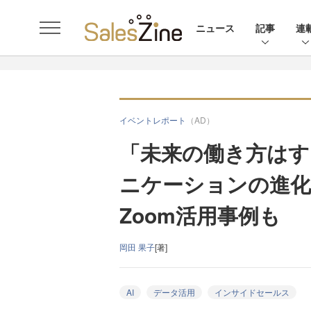
ニュース
記事
連
イベントレポート
（AD）
「未来の働き方はす
ニケーションの進化
Zoom活用事例も
岡田 果子
[著]
AI
データ活用
インサイドセールス