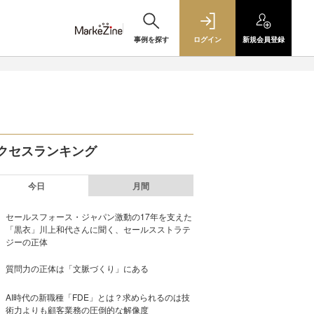
事例を探す
ログイン
新規
会員登録
クセスランキング
今日
月間
セールスフォース・ジャパン激動の17年を支えた
「黒衣」川上和代さんに聞く、セールスストラテ
ジーの正体
質問力の正体は「文脈づくり」にある
AI時代の新職種「FDE」とは？求められるのは技
術力よりも顧客業務の圧倒的な解像度