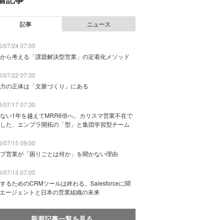
記事
ニュース
/07/24 07:00
から考える「課題解決型営業」の定着化メソッド
/07/22 07:30
力の正体は「文脈づくり」にある
/07/17 07:30
ない1年を越えてMRR6倍へ。カリスマ営業不在で
した、エンプラ開拓の「型」と集団学習型チーム
/07/15 09:00
プ営業が「困りごとは何か」を聞かない理由
/07/13 07:00
するためのCRMツールは終わる。Salesforceに聞
Iエージェントと日本の営業組織の未来
新着記事一覧を見る