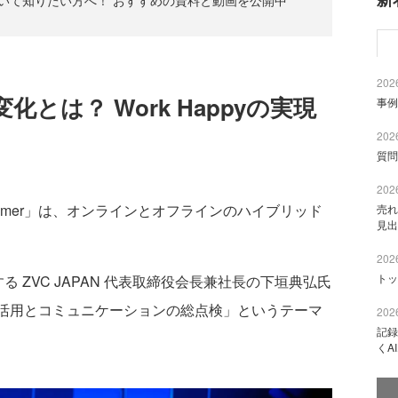
ついて知りたい方へ！ おすすめの資料と動画を公開中
2026
とは？ Work Happyの実現
事例
2026
質問
2026
y Summer」は、オンラインとオフラインのハイブリッド
売れ
見出
2026
トッ
 ZVC JAPAN 代表取締役会長兼社長の下垣典弘氏
の活用とコミュニケーションの総点検」というテーマ
2026
記録
くA