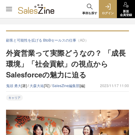
新規
事例を探す
ログイン
会員登録
顧客と可能性を拡げる BtoBセールスの仕事
（AD）
外資営業って実際どうなの？ 「成長
環境」「社会貢献」の視点から
Salesforceの魅力に迫る
鬼頭 勇大
[著] /
大森大祐
[写] /
SalesZine編集部
[編]
2023/11/17 11:00
キャリア