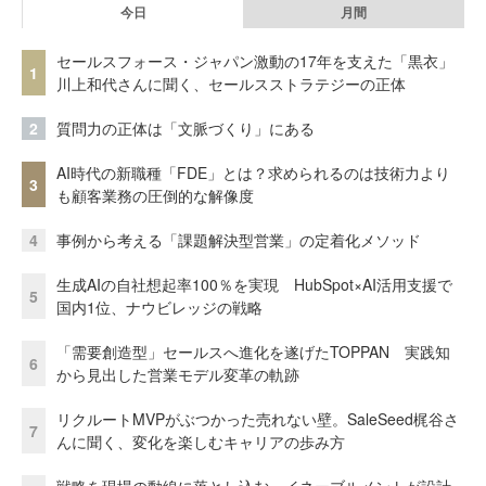
今日
月間
セールスフォース・ジャパン激動の17年を支えた「黒衣」
1
川上和代さんに聞く、セールスストラテジーの正体
2
質問力の正体は「文脈づくり」にある
AI時代の新職種「FDE」とは？求められるのは技術力より
3
も顧客業務の圧倒的な解像度
4
事例から考える「課題解決型営業」の定着化メソッド
生成AIの自社想起率100％を実現 HubSpot×AI活用支援で
5
国内1位、ナウビレッジの戦略
「需要創造型」セールスへ進化を遂げたTOPPAN 実践知
6
から見出した営業モデル変革の軌跡
リクルートMVPがぶつかった売れない壁。SaleSeed梶谷さ
7
んに聞く、変化を楽しむキャリアの歩み方