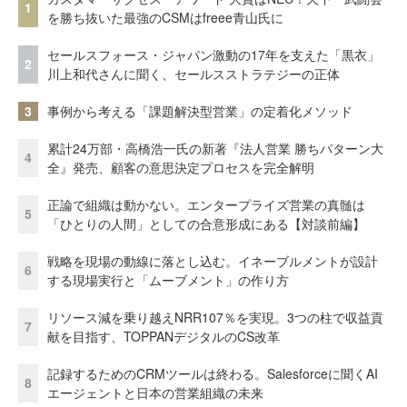
1
を勝ち抜いた最強のCSMはfreee青山氏に
セールスフォース・ジャパン激動の17年を支えた「黒衣」
2
川上和代さんに聞く、セールスストラテジーの正体
3
事例から考える「課題解決型営業」の定着化メソッド
累計24万部・高橋浩一氏の新著『法人営業 勝ちパターン大
4
全』発売、顧客の意思決定プロセスを完全解明
正論で組織は動かない。エンタープライズ営業の真髄は
5
「ひとりの人間」としての合意形成にある【対談前編】
戦略を現場の動線に落とし込む。イネーブルメントが設計
6
する現場実行と「ムーブメント」の作り方
リソース減を乗り越えNRR107％を実現。3つの柱で収益貢
7
献を目指す、TOPPANデジタルのCS改革
記録するためのCRMツールは終わる。Salesforceに聞くAI
8
エージェントと日本の営業組織の未来