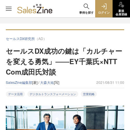
新規
事例を探す
ログイン
会員登録
セールスDX研究所
（AD）
セールスDX成功の鍵は「カルチャー
を変える勇気」――EY千葉氏×NTT
Com成田氏対談
SalesZine編集部
[著] /
大森大祐
[写]
2021/08/31 11:00
データ活用
デジタルトランスフォーメーション
営業戦略