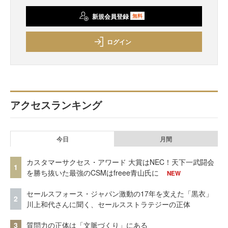
新規会員登録
無料
ログイン
アクセスランキング
今日
月間
カスタマーサクセス・アワード 大賞はNEC！天下一武闘会
1
を勝ち抜いた最強のCSMはfreee青山氏に
NEW
セールスフォース・ジャパン激動の17年を支えた「黒衣」
2
川上和代さんに聞く、セールスストラテジーの正体
3
質問力の正体は「文脈づくり」にある