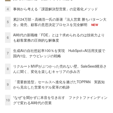
4
事例から考える「課題解決型営業」の定着化メソッド
累計24万部・高橋浩一氏の新著『法人営業 勝ちパターン大
5
全』発売、顧客の意思決定プロセスを完全解明
NEW
AI時代の新職種「FDE」とは？求められるのは技術力より
6
も顧客業務の圧倒的な解像度
生成AIの自社想起率100％を実現 HubSpot×AI活用支援で
7
国内1位、ナウビレッジの戦略
リクルートMVPがぶつかった売れない壁。SaleSeed梶谷さ
8
んに聞く、変化を楽しむキャリアの歩み方
「需要創造型」セールスへ進化を遂げたTOPPAN 実践知
9
から見出した営業モデル変革の軌跡
“なぜ”を聞かずに本音を引き出す ファクトファインディン
10
グで変わるAI時代の営業