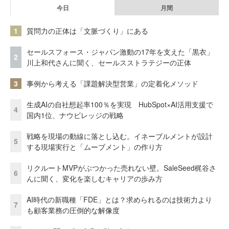
今日
月間
1
質問力の正体は「文脈づくり」にある
セールスフォース・ジャパン激動の17年を支えた「黒衣」
2
川上和代さんに聞く、セールスストラテジーの正体
3
事例から考える「課題解決型営業」の定着化メソッド
生成AIの自社想起率100％を実現 HubSpot×AI活用支援で
4
国内1位、ナウビレッジの戦略
戦略を現場の動線に落とし込む。イネーブルメントが設計
5
する現場実行と「ムーブメント」の作り方
リクルートMVPがぶつかった売れない壁。SaleSeed梶谷さ
6
んに聞く、変化を楽しむキャリアの歩み方
AI時代の新職種「FDE」とは？求められるのは技術力より
7
も顧客業務の圧倒的な解像度