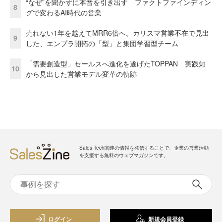
“なぜ”を聞かずに本音を引き出す ファクトファインディン
8
グで変わるAI時代の営業
売れない1年を越えてMRR6倍へ。カリスマ営業不在で見出
9
した、エンプラ開拓の「型」と集団学習型チーム
「需要創造型」セールスへ進化を遂げたTOPPAN 実践知
10
から見出した営業モデル変革の軌跡
Sales Tech関連の情報を発信することで、企業の営業活動
を支援する無料のウェブマガジンです。
ログイン
新規会員登録