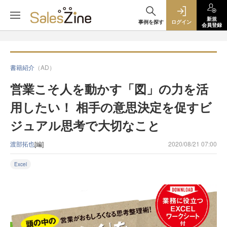
新規
事例を探す
ログイン
会員登録
書籍紹介
（AD）
営業こそ人を動かす「図」の力を活
用したい！ 相手の意思決定を促すビ
ジュアル思考で大切なこと
渡部拓也
[編]
2020/08/21 07:00
Excel