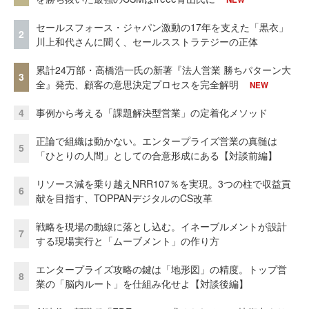
セールスフォース・ジャパン激動の17年を支えた「黒衣」
2
川上和代さんに聞く、セールスストラテジーの正体
累計24万部・高橋浩一氏の新著『法人営業 勝ちパターン大
3
全』発売、顧客の意思決定プロセスを完全解明
NEW
4
事例から考える「課題解決型営業」の定着化メソッド
正論で組織は動かない。エンタープライズ営業の真髄は
5
「ひとりの人間」としての合意形成にある【対談前編】
リソース減を乗り越えNRR107％を実現。3つの柱で収益貢
6
献を目指す、TOPPANデジタルのCS改革
戦略を現場の動線に落とし込む。イネーブルメントが設計
7
する現場実行と「ムーブメント」の作り方
エンタープライズ攻略の鍵は「地形図」の精度。トップ営
8
業の「脳内ルート」を仕組み化せよ【対談後編】