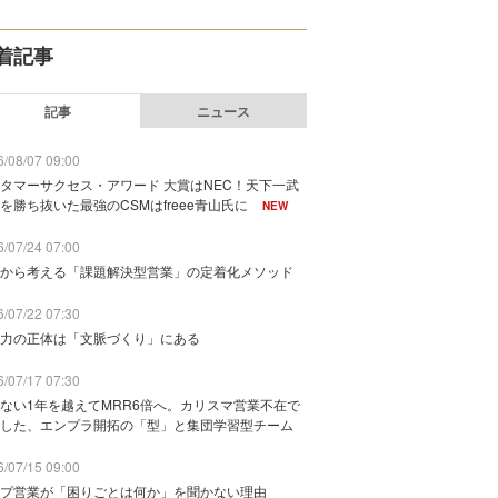
着記事
記事
ニュース
/08/07 09:00
タマーサクセス・アワード 大賞はNEC！天下一武
を勝ち抜いた最強のCSMはfreee青山氏に
NEW
/07/24 07:00
から考える「課題解決型営業」の定着化メソッド
/07/22 07:30
力の正体は「文脈づくり」にある
/07/17 07:30
ない1年を越えてMRR6倍へ。カリスマ営業不在で
した、エンプラ開拓の「型」と集団学習型チーム
/07/15 09:00
プ営業が「困りごとは何か」を聞かない理由