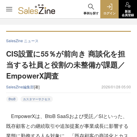
新規
事例を探す
ログイン
会員登録
SalesZine ニュース
CIS設置に55％が前向き 商談化を担
当する社員と役割の未整備が課題／
EmpowerX調査
SalesZine編集部
[著]
2026/01/28 05:00
BtoB
カスタマーサクセス
EmpowerXは、BtoB SaaSおよび受託／SIといった、
既存顧客との継続取引や追加提案が事業成長に影響する
業態に勤務する人を対象に、「既存顧客の商談化とカス