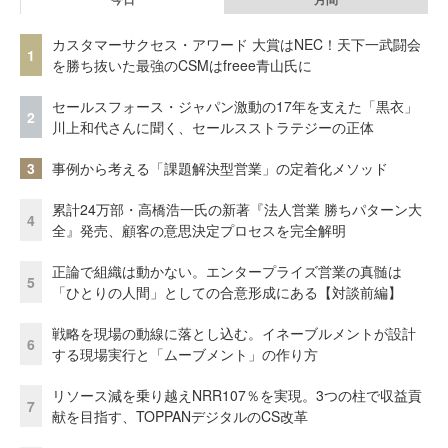
カスタマーサクセス・アワード 大賞はNEC！天下一武闘会
1
を勝ち抜いた最強のCSMはfreee青山氏に
セールスフォース・ジャパン激動の17年を支えた「黒衣」
2
川上和代さんに聞く、セールスストラテジーの正体
3
事例から考える「課題解決型営業」の定着化メソッド
累計24万部・高橋浩一氏の新著『法人営業 勝ちパターン大
4
全』発売、顧客の意思決定プロセスを完全解明
正論で組織は動かない。エンタープライズ営業の真髄は
5
「ひとりの人間」としての合意形成にある【対談前編】
戦略を現場の動線に落とし込む。イネーブルメントが設計
6
する現場実行と「ムーブメント」の作り方
リソース減を乗り越えNRR107％を実現。3つの柱で収益貢
7
献を目指す、TOPPANデジタルのCS改革