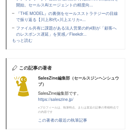
開始。セールスAIエージェントの精度向...
『THE MODEL』の裏側をセールスストラテジーの目線
で振り返る【川上和代×川上エリカ×...
ファイル共有に課題がある法人営業の約4割が「顧客へ
のレスポンス遅延」を実感／Fleekdr...
もっと読む
この記事の著者
SalesZine編集部（セールスジンヘンシュウ
ブ）
SalesZine編集部です。
https://saleszine.jp/
※プロフィールは、執筆時点、または直近の記事の寄稿時点で
の内容です
この著者の最近の執筆記事