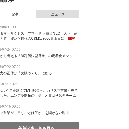
記事
ニュース
/08/07 09:00
タマーサクセス・アワード 大賞はNEC！天下一武
を勝ち抜いた最強のCSMはfreee青山氏に
NEW
/07/24 07:00
から考える「課題解決型営業」の定着化メソッド
/07/22 07:30
力の正体は「文脈づくり」にある
/07/17 07:30
ない1年を越えてMRR6倍へ。カリスマ営業不在で
した、エンプラ開拓の「型」と集団学習型チーム
/07/15 09:00
プ営業が「困りごとは何か」を聞かない理由
新着記事一覧を見る