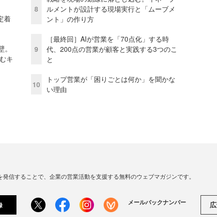
8
ルメントが設計する現場実行と「ムーブメ
定着
ント」の作り方
［最終回］AIが営業を「70点化」する時
壁。
9
代、200点の営業が顧客と実践する3つのこ
しむキ
と
トップ営業が「困りごとは何か」を聞かな
10
い理由
連の情報を発信することで、企業の営業活動を支援する無料のウェブマガジンです。
メールバックナンバー
広
録