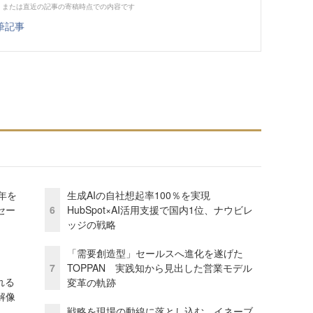
、または直近の記事の寄稿時点での内容です
筆記事
年を
生成AIの自社想起率100％を実現
セー
6
HubSpot×AI活用支援で国内1位、ナウビレ
ッジの戦略
「需要創造型」セールスへ進化を遂げた
7
TOPPAN 実践知から見出した営業モデル
れる
変革の軌跡
解像
戦略を現場の動線に落とし込む。イネーブ