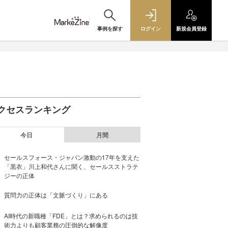
事例を探す
ログイン
新規
会員登録
クセスランキング
今日
月間
セールスフォース・ジャパン激動の17年を支えた
「黒衣」川上和代さんに聞く、セールスストラテ
ジーの正体
質問力の正体は「文脈づくり」にある
AI時代の新職種「FDE」とは？求められるのは技
術力よりも顧客業務の圧倒的な解像度