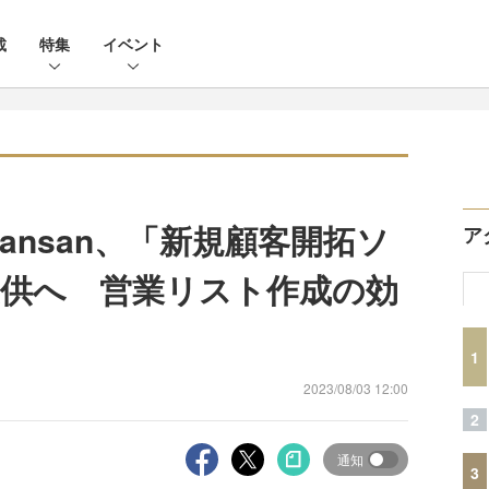
載
特集
イベント
ansan、「新規顧客開拓ソ
ア
供へ 営業リスト作成の効
1
2023/08/03 12:00
2
通知
3