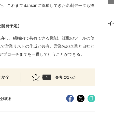
、これまでSansanに蓄積してきた名刺データも拠
。
イ
次開発予定）
て保存し、組織内で共有できる機能。複数のツールの使
n上で営業リストの作成と共有、営業先の企業と自社と
アプローチまでを一貫して行うことができる。
たか？
参考になった
0
受け取る