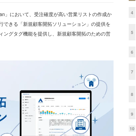
4
nsan」において、受注確度が高い営業リストの作成か
行できる「新規顧客開拓ソリューション」の提供を
5
ィングタグ機能を提供し、新規顧客開拓のための営
6
7
8
9
10