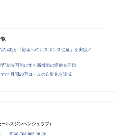
一覧
の約4割が「顧客へのレスポンス遅延」を実感／
への継続配信を可能にする新機能の提供を開始
latformで月間20万コールの自動化を達成
部（セールスジンヘンシュウブ）
です。
https://saleszine.jp/