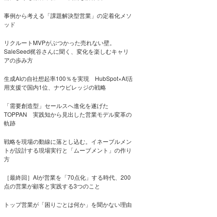
事例から考える「課題解決型営業」の定着化メソ
ッド
リクルートMVPがぶつかった売れない壁。
SaleSeed梶谷さんに聞く、変化を楽しむキャリ
アの歩み方
生成AIの自社想起率100％を実現 HubSpot×AI活
用支援で国内1位、ナウビレッジの戦略
「需要創造型」セールスへ進化を遂げた
TOPPAN 実践知から見出した営業モデル変革の
軌跡
戦略を現場の動線に落とし込む。イネーブルメン
トが設計する現場実行と「ムーブメント」の作り
方
［最終回］AIが営業を「70点化」する時代、200
点の営業が顧客と実践する3つのこと
トップ営業が「困りごとは何か」を聞かない理由