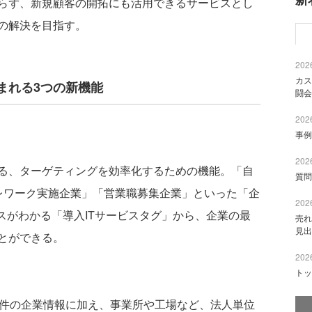
らず、新規顧客の開拓にも活用できるサービスとし
の解決を目指す。
2026
カス
まれる3つの新機能
闘会
2026
事例
2026
る、ターゲティングを効率化するための機能。「自
質問
レワーク実施企業」「営業職募集企業」といった「企
2026
スがわかる「導入ITサービスタグ」から、企業の最
売れ
見出
とができる。
2026
トッ
0万件の企業情報に加え、事業所や工場など、法人単位