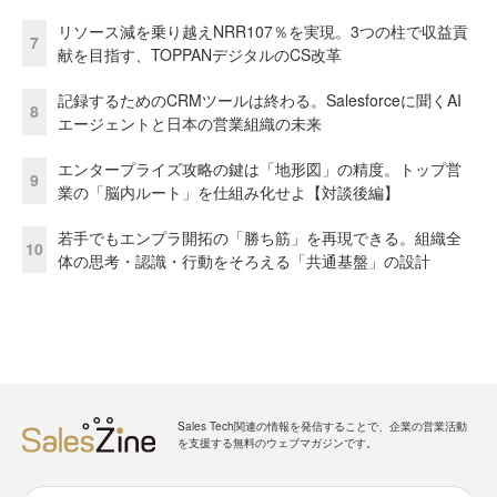
リソース減を乗り越えNRR107％を実現。3つの柱で収益貢
7
献を目指す、TOPPANデジタルのCS改革
記録するためのCRMツールは終わる。Salesforceに聞くAI
8
エージェントと日本の営業組織の未来
エンタープライズ攻略の鍵は「地形図」の精度。トップ営
9
業の「脳内ルート」を仕組み化せよ【対談後編】
若手でもエンプラ開拓の「勝ち筋」を再現できる。組織全
10
体の思考・認識・行動をそろえる「共通基盤」の設計
Sales Tech関連の情報を発信することで、企業の営業活動
を支援する無料のウェブマガジンです。