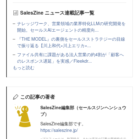
SalesZine ニュース連載記事一覧
ナレッジワーク、営業領域の業界特化LLMの研究開発を
開始。セールスAIエージェントの精度向...
『THE MODEL』の裏側をセールスストラテジーの目線
で振り返る【川上和代×川上エリカ×...
ファイル共有に課題がある法人営業の約4割が「顧客へ
のレスポンス遅延」を実感／Fleekdr...
もっと読む
この記事の著者
SalesZine編集部（セールスジンヘンシュウ
ブ）
SalesZine編集部です。
https://saleszine.jp/
※プロフィールは、執筆時点、または直近の記事の寄稿時点で