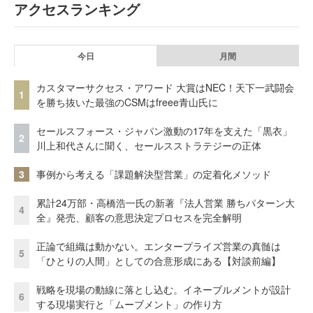
アクセスランキング
今日
月間
カスタマーサクセス・アワード 大賞はNEC！天下一武闘会
1
を勝ち抜いた最強のCSMはfreee青山氏に
セールスフォース・ジャパン激動の17年を支えた「黒衣」
2
川上和代さんに聞く、セールスストラテジーの正体
3
事例から考える「課題解決型営業」の定着化メソッド
累計24万部・高橋浩一氏の新著『法人営業 勝ちパターン大
4
全』発売、顧客の意思決定プロセスを完全解明
正論で組織は動かない。エンタープライズ営業の真髄は
5
「ひとりの人間」としての合意形成にある【対談前編】
戦略を現場の動線に落とし込む。イネーブルメントが設計
6
する現場実行と「ムーブメント」の作り方