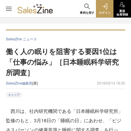
新規
事例を探す
ログイン
会員登録
SalesZine ニュース
働く人の眠りを阻害する要因1位は
「仕事の悩み」［日本睡眠科学研究
所調査］
SalesZine編集部
[著]
2019/03/13 16:35
キャリア
西川は、社内研究機関である「日本睡眠科学研究所」
監修のもと、3月18日の「睡眠の日」にあわせ、「ビジ
ネスパーソンの健康意識と睡眠に関する調査」を行っ