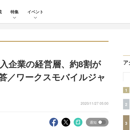
載
特集
イベント
入企業の経営層、約8割が
ア
答／ワークスモバイルジャ
1
2020/11/27 05:00
2
通知
3