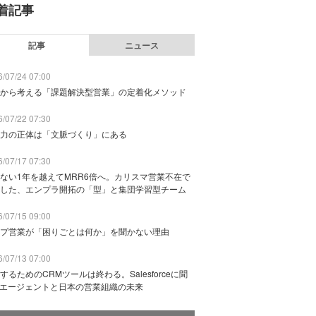
着記事
記事
ニュース
/07/24 07:00
から考える「課題解決型営業」の定着化メソッド
/07/22 07:30
力の正体は「文脈づくり」にある
/07/17 07:30
ない1年を越えてMRR6倍へ。カリスマ営業不在で
した、エンプラ開拓の「型」と集団学習型チーム
/07/15 09:00
プ営業が「困りごとは何か」を聞かない理由
/07/13 07:00
するためのCRMツールは終わる。Salesforceに聞
Iエージェントと日本の営業組織の未来