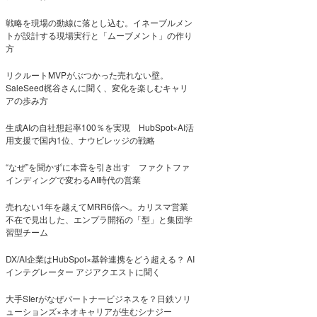
戦略を現場の動線に落とし込む。イネーブルメン
トが設計する現場実行と「ムーブメント」の作り
方
リクルートMVPがぶつかった売れない壁。
SaleSeed梶谷さんに聞く、変化を楽しむキャリ
アの歩み方
生成AIの自社想起率100％を実現 HubSpot×AI活
用支援で国内1位、ナウビレッジの戦略
“なぜ”を聞かずに本音を引き出す ファクトファ
インディングで変わるAI時代の営業
売れない1年を越えてMRR6倍へ。カリスマ営業
不在で見出した、エンプラ開拓の「型」と集団学
習型チーム
DX/AI企業はHubSpot×基幹連携をどう超える？ AI
インテグレーター アジアクエストに聞く
大手SIerがなぜパートナービジネスを？日鉄ソリ
ューションズ×ネオキャリアが生むシナジー