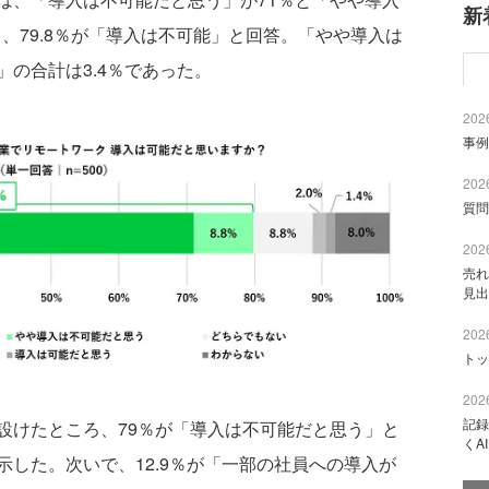
新
て、79.8％が「導入は不可能」と回答。「やや導入は
の合計は3.4％であった。
2026
事例
2026
質問
2026
売れ
見出
2026
トッ
2026
記録
けたところ、79％が「導入は不可能だと思う」と
くA
した。次いで、12.9％が「一部の社員への導入が