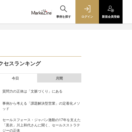
事例を探す
ログイン
新規
会員登録
クセスランキング
今日
月間
質問力の正体は「文脈づくり」にある
事例から考える「課題解決型営業」の定着化メソ
ッド
セールスフォース・ジャパン激動の17年を支えた
「黒衣」川上和代さんに聞く、セールスストラテ
ジーの正体