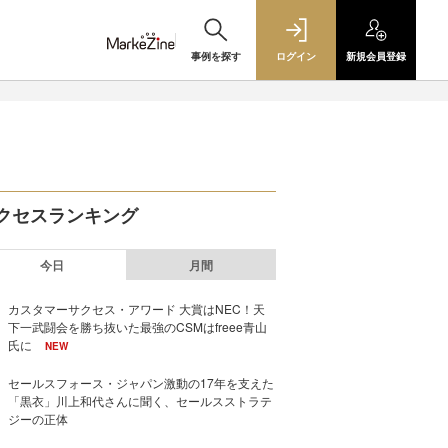
事例を探す
ログイン
新規
会員登録
クセスランキング
今日
月間
カスタマーサクセス・アワード 大賞はNEC！天
下一武闘会を勝ち抜いた最強のCSMはfreee青山
氏に
NEW
セールスフォース・ジャパン激動の17年を支えた
「黒衣」川上和代さんに聞く、セールスストラテ
ジーの正体