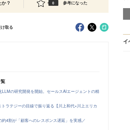
たか？
参考になった
0
受け取る
イ
一覧
LLMの研究開発を開始。セールスAIエージェントの精
ルスストラテジーの目線で振り返る【川上和代×川上エリカ
の約4割が「顧客へのレスポンス遅延」を実感／