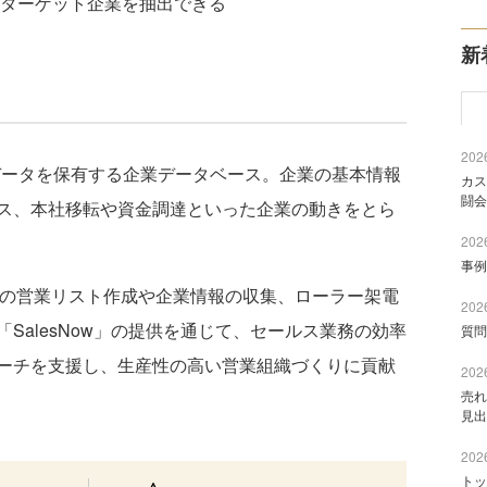
ターゲット企業を抽出できる
新
2026
社のデータを保有する企業データベース。企業の基本情報
カス
闘会
ス、本社移転や資金調達といった企業の動きをとら
2026
事例
での営業リスト作成や企業情報の収集、ローラー架電
2026
SalesNow」の提供を通じて、セールス業務の効率
質問
ーチを支援し、生産性の高い営業組織づくりに貢献
2026
売れ
見出
2026
トッ