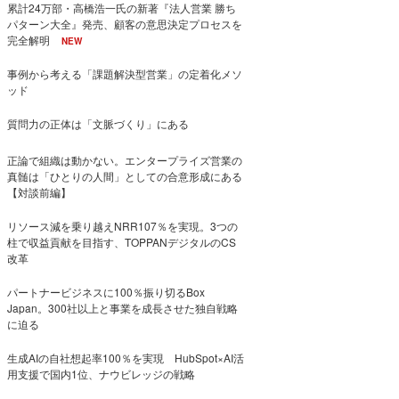
累計24万部・高橋浩一氏の新著『法人営業 勝ち
パターン大全』発売、顧客の意思決定プロセスを
完全解明
NEW
事例から考える「課題解決型営業」の定着化メソ
ッド
質問力の正体は「文脈づくり」にある
正論で組織は動かない。エンタープライズ営業の
真髄は「ひとりの人間」としての合意形成にある
【対談前編】
リソース減を乗り越えNRR107％を実現。3つの
柱で収益貢献を目指す、TOPPANデジタルのCS
改革
パートナービジネスに100％振り切るBox
Japan。300社以上と事業を成長させた独自戦略
に迫る
生成AIの自社想起率100％を実現 HubSpot×AI活
用支援で国内1位、ナウビレッジの戦略