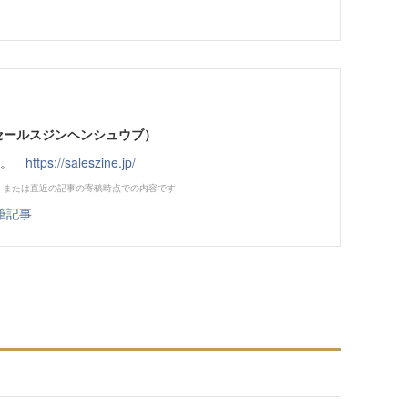
部（セールスジンヘンシュウブ）
です。
https://saleszine.jp/
、または直近の記事の寄稿時点での内容です
筆記事