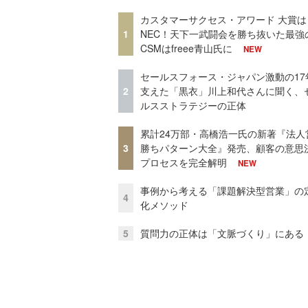
カスタマーサクセス・アワード 大賞は
1
NEC！天下一武闘会を勝ち抜いた最強
CSMはfreee青山氏に
NEW
セールスフォース・ジャパン激動の17
2
支えた「黒衣」川上和代さんに聞く、
ルスストラテジーの正体
累計24万部・高橋浩一氏の新著『法人
3
勝ちパターン大全』発売、顧客の意思
プロセスを完全解明
NEW
事例から考える「課題解決型営業」の
4
化メソッド
5
質問力の正体は「文脈づくり」にある