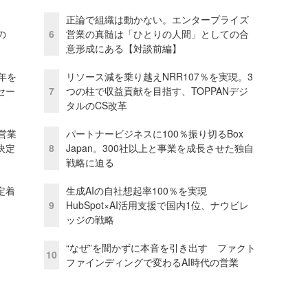
正論で組織は動かない。エンタープライズ
の
6
営業の真髄は「ひとりの人間」としての合
意形成にある【対談前編】
年を
リソース減を乗り越えNRR107％を実現。3
セー
7
つの柱で収益貢献を目指す、TOPPANデジ
タルのCS改革
営業
パートナービジネスに100％振り切るBox
決定
8
Japan。300社以上と事業を成長させた独自
戦略に迫る
定着
生成AIの自社想起率100％を実現
9
HubSpot×AI活用支援で国内1位、ナウビレ
ッジの戦略
“なぜ”を聞かずに本音を引き出す ファクト
10
ファインディングで変わるAI時代の営業