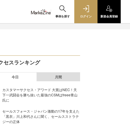
事例を探す
ログイン
新規
会員登録
クセスランキング
今日
月間
カスタマーサクセス・アワード 大賞はNEC！天
下一武闘会を勝ち抜いた最強のCSMはfreee青山
氏に
セールスフォース・ジャパン激動の17年を支えた
「黒衣」川上和代さんに聞く、セールスストラテ
ジーの正体