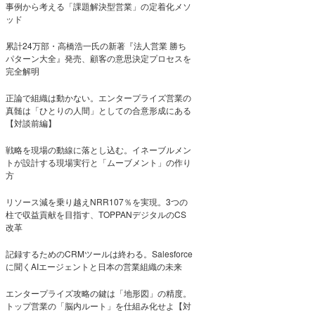
事例から考える「課題解決型営業」の定着化メソ
ッド
累計24万部・高橋浩一氏の新著『法人営業 勝ち
パターン大全』発売、顧客の意思決定プロセスを
完全解明
正論で組織は動かない。エンタープライズ営業の
真髄は「ひとりの人間」としての合意形成にある
【対談前編】
戦略を現場の動線に落とし込む。イネーブルメン
トが設計する現場実行と「ムーブメント」の作り
方
リソース減を乗り越えNRR107％を実現。3つの
柱で収益貢献を目指す、TOPPANデジタルのCS
改革
記録するためのCRMツールは終わる。Salesforce
に聞くAIエージェントと日本の営業組織の未来
エンタープライズ攻略の鍵は「地形図」の精度。
トップ営業の「脳内ルート」を仕組み化せよ【対