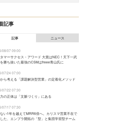
着記事
記事
ニュース
/08/07 09:00
タマーサクセス・アワード 大賞はNEC！天下一武
を勝ち抜いた最強のCSMはfreee青山氏に
/07/24 07:00
から考える「課題解決型営業」の定着化メソッド
/07/22 07:30
力の正体は「文脈づくり」にある
/07/17 07:30
ない1年を越えてMRR6倍へ。カリスマ営業不在で
した、エンプラ開拓の「型」と集団学習型チーム