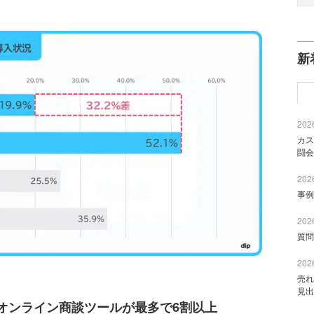
新
2026
カス
闘会
2026
事例
2026
質問
2026
売れ
見出
オンライン商談ツールが最多で6割以上