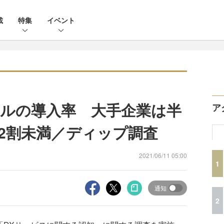
載
特集
イベント
ルの導入率 大手企業は半
ア
2割未満／ディップ調査
2021/06/11 05:00
1
通知
2