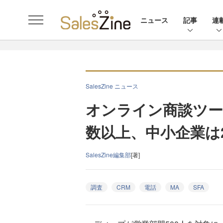
ニュース
記事
連
SalesZine ニュース
オンライン商談ツー
数以上、中小企業は
SalesZine編集部
[著]
調査
CRM
電話
MA
SFA