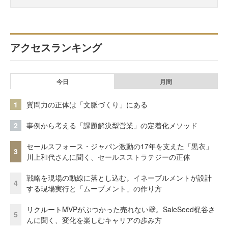
アクセスランキング
今日
月間
1
質問力の正体は「文脈づくり」にある
2
事例から考える「課題解決型営業」の定着化メソッド
セールスフォース・ジャパン激動の17年を支えた「黒衣」
3
川上和代さんに聞く、セールスストラテジーの正体
戦略を現場の動線に落とし込む。イネーブルメントが設計
4
する現場実行と「ムーブメント」の作り方
リクルートMVPがぶつかった売れない壁。SaleSeed梶谷さ
5
んに聞く、変化を楽しむキャリアの歩み方