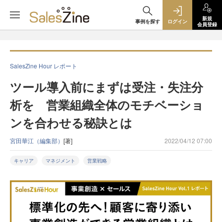
新規
事例を探す
ログイン
会員登録
SalesZine Hour レポート
ツール導入前にまずは受注・失注分
析を 営業組織全体のモチベーショ
ンを合わせる秘訣とは
宮田華江（編集部）
[著]
2022/04/12 07:00
キャリア
マネジメント
営業戦略