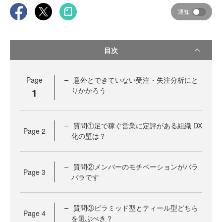
通知
目次
Page
意外とできていない受注・失注分析にと
1
りかかろう
質問①足で稼ぐ営業に定評がある組織 DX
Page
2
化の壁は？
質問②メンバーのモチベーションがバラ
Page
3
バラです
質問③ピラミッド型とティール型どちら
Page
4
を選ぶべき？