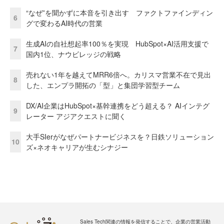
“なぜ”を聞かずに本音を引き出す ファクトファインディン
6
グで変わるAI時代の営業
生成AIの自社想起率100％を実現 HubSpot×AI活用支援で
7
国内1位、ナウビレッジの戦略
売れない1年を越えてMRR6倍へ。カリスマ営業不在で見出
8
した、エンプラ開拓の「型」と集団学習型チーム
DX/AI企業はHubSpot×基幹連携をどう超える？ AIインテグ
9
レーター アジアクエストに聞く
大手SIerがなぜパートナービジネスを？日鉄ソリューション
10
ズ×ネオキャリアが生むシナジー
Sales Tech関連の情報を発信することで、企業の営業活動