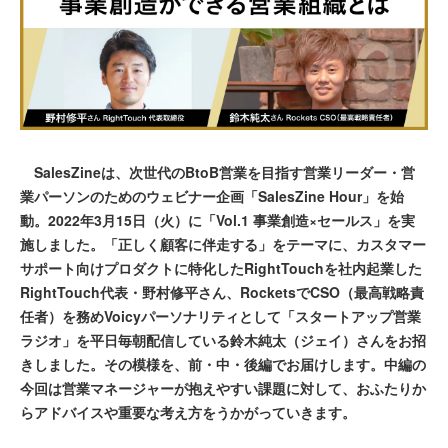
SalesZineは、次世代のBtoB営業を目指す営業リーダー・営
業パーソンのためのウェビナー企画「SalesZine Hour」を始
動。2022年3月15日（火）に「Vol.1 事業創造×セールス」を実
施しました。「正しく顧客に伴走する」をテーマに、カスタマー
サポート向けプロダクトに特化したRightTouchを社内起業した
RightTouch代表・野村修平さん、RocketsでCSO（最高戦略責
任者）を務めVoicyパーソナリティとして「スタートアップ営業
ラジオ」を平日毎朝配信している鈴木純太（ジェイ）さんをお招
きしました。その模様を、前・中・後編でお届けします。中編の
今回は営業マネージャーが抱えやすい課題に対して、おふたりか
らアドバイスや重要な考え方をうかがっていきます。