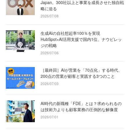
Japan。300社以上と事業を成長させた独自戦
略に迫る
2026/07/08
生成AIの自社想起率100％を実現
HubSpot×AI活用支援で国内1位、ナウビレッ
ジの戦略
2026/07/06
［最終回］AIが営業を「70点化」する時代、
200点の営業が顧客と実践する3つのこと
2026/07/03
AI時代の新職種「FDE」とは？求められるの
は技術力よりも顧客業務の圧倒的な解像度
2026/07/01