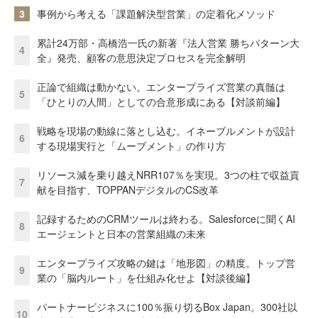
3
事例から考える「課題解決型営業」の定着化メソッド
累計24万部・高橋浩一氏の新著『法人営業 勝ちパターン大
4
全』発売、顧客の意思決定プロセスを完全解明
正論で組織は動かない。エンタープライズ営業の真髄は
5
「ひとりの人間」としての合意形成にある【対談前編】
戦略を現場の動線に落とし込む。イネーブルメントが設計
6
する現場実行と「ムーブメント」の作り方
リソース減を乗り越えNRR107％を実現。3つの柱で収益貢
7
献を目指す、TOPPANデジタルのCS改革
記録するためのCRMツールは終わる。Salesforceに聞くAI
8
エージェントと日本の営業組織の未来
エンタープライズ攻略の鍵は「地形図」の精度。トップ営
9
業の「脳内ルート」を仕組み化せよ【対談後編】
パートナービジネスに100％振り切るBox Japan。300社以
10