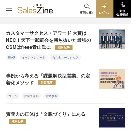
新規
事例を探す
ログイン
会員登録
カスタマーサクセス・アワード 大賞は
NEC！天下一武闘会を勝ち抜いた最強の
CSMはfreee青山氏に
注目記事
BtoB
イベントレポート
カスタマーサクセス
事例から考える「課題解決型営業」の定
着化メソッド
注目記事
コラム
営業スキル
営業改革
質問力の正体は「文脈づくり」にある
注目記事