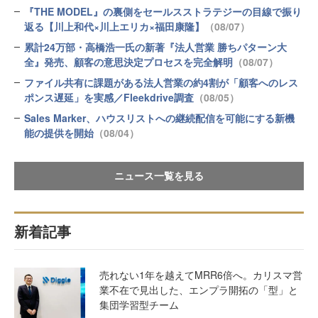
『THE MODEL』の裏側をセールスストラテジーの目線で振り
返る【川上和代×川上エリカ×福田康隆】
（08/07）
累計24万部・高橋浩一氏の新著『法人営業 勝ちパターン大
全』発売、顧客の意思決定プロセスを完全解明
（08/07）
ファイル共有に課題がある法人営業の約4割が「顧客へのレス
ポンス遅延」を実感／Fleekdrive調査
（08/05）
Sales Marker、ハウスリストへの継続配信を可能にする新機
能の提供を開始
（08/04）
ニュース一覧を見る
新着記事
売れない1年を越えてMRR6倍へ。カリスマ営
業不在で見出した、エンプラ開拓の「型」と
集団学習型チーム