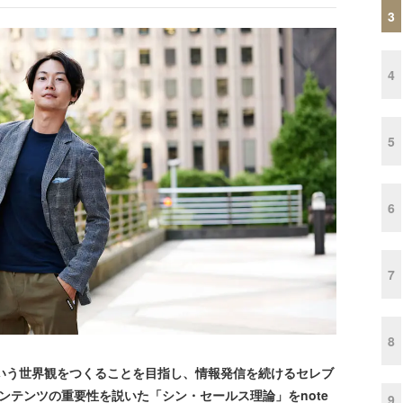
3
4
5
6
7
8
イ」という世界観をつくることを目指し、情報発信を続けるセレブ
ンテンツの重要性を説いた「シン・セールス理論」をnote
9