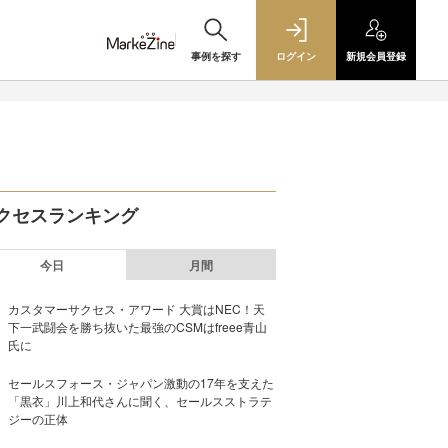
事例を探す
ログイン
新規
会員登録
クセスランキング
今日
月間
カスタマーサクセス・アワード 大賞はNEC！天
下一武闘会を勝ち抜いた最強のCSMはfreee青山
氏に
セールスフォース・ジャパン激動の17年を支えた
「黒衣」川上和代さんに聞く、セールスストラテ
ジーの正体