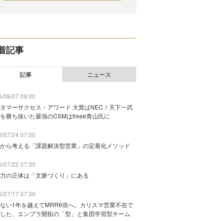
着記事
記事
ニュース
/08/07 09:00
タマーサクセス・アワード 大賞はNEC！天下一武
を勝ち抜いた最強のCSMはfreee青山氏に
/07/24 07:00
から考える「課題解決型営業」の定着化メソッド
/07/22 07:30
力の正体は「文脈づくり」にある
/07/17 07:30
ない1年を越えてMRR6倍へ。カリスマ営業不在で
した、エンプラ開拓の「型」と集団学習型チーム