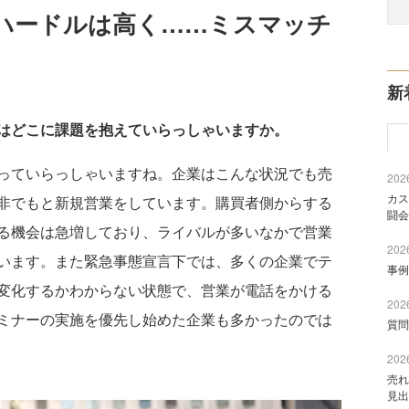
ハードルは高く……ミスマッチ
新
はどこに課題を抱えていらっしゃいますか。
っていらっしゃいますね。企業はこんな状況でも売
2026
カス
非でもと新規営業をしています。購買者側からする
闘会
る機会は急増しており、ライバルが多いなかで営業
2026
います。また緊急事態宣言下では、多くの企業でテ
事例
変化するかわからない状態で、営業が電話をかける
2026
ミナーの実施を優先し始めた企業も多かったのでは
質問
2026
売れ
見出