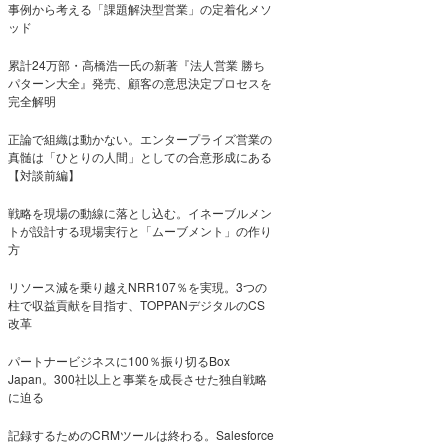
事例から考える「課題解決型営業」の定着化メソ
ッド
累計24万部・高橋浩一氏の新著『法人営業 勝ち
パターン大全』発売、顧客の意思決定プロセスを
完全解明
正論で組織は動かない。エンタープライズ営業の
真髄は「ひとりの人間」としての合意形成にある
【対談前編】
戦略を現場の動線に落とし込む。イネーブルメン
トが設計する現場実行と「ムーブメント」の作り
方
リソース減を乗り越えNRR107％を実現。3つの
柱で収益貢献を目指す、TOPPANデジタルのCS
改革
パートナービジネスに100％振り切るBox
Japan。300社以上と事業を成長させた独自戦略
に迫る
記録するためのCRMツールは終わる。Salesforce