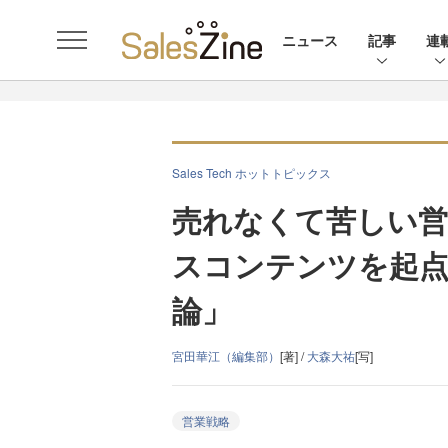
ニュース
記事
連
Sales Tech ホットトピックス
売れなくて苦しい営
スコンテンツを起
論」
宮田華江（編集部）
[著] /
大森大祐
[写]
営業戦略