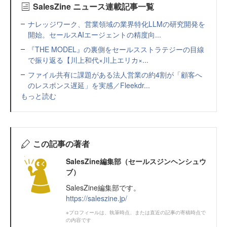
SalesZine ニュース連載記事一覧
ナレッジワーク、営業領域の業界特化LLMの研究開発を
開始。セールスAIエージェントの精度向...
『THE MODEL』の裏側をセールスストラテジーの目線
で振り返る【川上和代×川上エリカ×...
ファイル共有に課題がある法人営業の約4割が「顧客へ
のレスポンス遅延」を実感／Fleekdr...
もっと読む
この記事の著者
SalesZine編集部（セールスジンヘンシュウ
ブ）
SalesZine編集部です。
https://saleszine.jp/
※プロフィールは、執筆時点、または直近の記事の寄稿時点で
の内容です