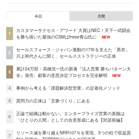
今日
月間
カスタマーサクセス・アワード 大賞はNEC！天下一武闘会
1
を勝ち抜いた最強のCSMはfreee青山氏に
NEW
セールスフォース・ジャパン激動の17年を支えた「黒衣」
2
川上和代さんに聞く、セールスストラテジーの正体
累計24万部・高橋浩一氏の新著『法人営業 勝ちパターン大
3
全』発売、顧客の意思決定プロセスを完全解明
NEW
4
事例から考える「課題解決型営業」の定着化メソッド
5
質問力の正体は「文脈づくり」にある
正論で組織は動かない。エンタープライズ営業の真髄は
6
「ひとりの人間」としての合意形成にある【対談前編】
リソース減を乗り越えNRR107％を実現。3つの柱で収益貢
7
献を目指す、TOPPANデジタルのCS改革