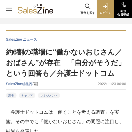
新規
事例を探す
ログイン
会員登録
SalesZine ニュース
約6割の職場に“働かないおじさん／
おばさん”が存在 「自分がそうだ」
という回答も／弁護士ドットコム
SalesZine編集部
[著]
2022/11/23 06:00
調査
キャリア
マネジメント
弁護士ドットコムは「働くことを考える調査」を実
施。その中でも「働かないおじさん」の問題に注目し、
結果を発表した。