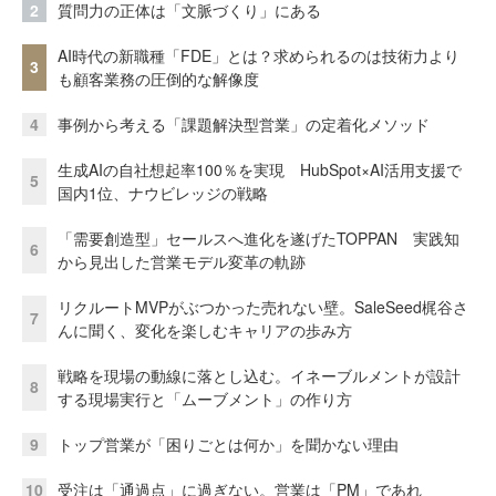
2
質問力の正体は「文脈づくり」にある
AI時代の新職種「FDE」とは？求められるのは技術力より
3
も顧客業務の圧倒的な解像度
4
事例から考える「課題解決型営業」の定着化メソッド
生成AIの自社想起率100％を実現 HubSpot×AI活用支援で
5
国内1位、ナウビレッジの戦略
「需要創造型」セールスへ進化を遂げたTOPPAN 実践知
6
から見出した営業モデル変革の軌跡
リクルートMVPがぶつかった売れない壁。SaleSeed梶谷さ
7
んに聞く、変化を楽しむキャリアの歩み方
戦略を現場の動線に落とし込む。イネーブルメントが設計
8
する現場実行と「ムーブメント」の作り方
9
トップ営業が「困りごとは何か」を聞かない理由
10
受注は「通過点」に過ぎない。営業は「PM」であれ