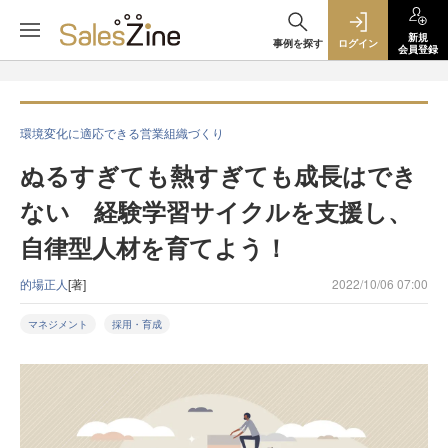
新規
事例を探す
ログイン
会員登録
環境変化に適応できる営業組織づくり
ぬるすぎても熱すぎても成長はでき
ない 経験学習サイクルを支援し、
自律型人材を育てよう！
的場正人
[著]
2022/10/06 07:00
マネジメント
採用・育成