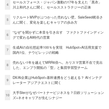
セールスフォース・ジャパン激動の17年を支えた「黒衣」
4
川上和代さんに聞く、セールスストラテジーの正体
リクルートMVPがぶつかった売れない壁。SaleSeed梶谷さ
5
んに聞く、変化を楽しむキャリアの歩み方
“なぜ”を聞かずに本音を引き出す ファクトファインディン
6
グで変わるAI時代の営業
生成AIの自社想起率100％を実現 HubSpot×AI活用支援で
7
国内1位、ナウビレッジの戦略
売れない1年を越えてMRR6倍へ。カリスマ営業不在で見出
8
した、エンプラ開拓の「型」と集団学習型チーム
DX/AI企業はHubSpot×基幹連携をどう超える？ AIインテグ
9
レーター アジアクエストに聞く
大手SIerがなぜパートナービジネスを？日鉄ソリューション
10
ズ×ネオキャリアが生むシナジー