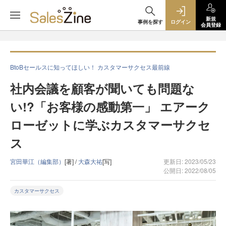
新規
事例を探す
ログイン
会員登録
BtoBセールスに知ってほしい！ カスタマーサクセス最前線
社内会議を顧客が聞いても問題な
い!?「お客様の感動第一」 エアーク
ローゼットに学ぶカスタマーサクセ
ス
宮田華江（編集部）
[著] /
大森大祐
[写]
更新日: 2023/05/23
公開日: 2022/08/05
カスタマーサクセス