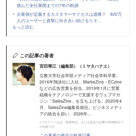
挑んだ全社展開までの7年の軌跡
企業側が定義するカスタマーサクセスは虚構？ 820万
人のユーザーと真摯に向き合い続けるりそ...
もっと読む
この記事の著者
宮田華江（編集部）（ミヤタハナエ）
立教大学社会学部メディア社会学科卒業。
2016年翔泳社に入社、MarkeZine・ECzine
などの広告営業を担当。2019年1月に営業
組織をテクノロジーで支援するウェブマガ
ジン「SalesZine」を立ち上げる。2020年4
月、SalesZine編集長就任。ビジネスメディ
アの統合を担い、2026年...
※プロフィールは、執筆時点、または直近の記事の寄稿時点で
の内容です
この著者の最近の執筆記事