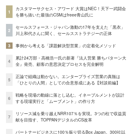
カスタマーサクセス・アワード 大賞はNEC！天下一武闘会
1
を勝ち抜いた最強のCSMはfreee青山氏に
セールスフォース・ジャパン激動の17年を支えた「黒衣」
2
川上和代さんに聞く、セールスストラテジーの正体
3
事例から考える「課題解決型営業」の定着化メソッド
累計24万部・高橋浩一氏の新著『法人営業 勝ちパターン大
4
全』発売、顧客の意思決定プロセスを完全解明
正論で組織は動かない。エンタープライズ営業の真髄は
5
「ひとりの人間」としての合意形成にある【対談前編】
戦略を現場の動線に落とし込む。イネーブルメントが設計
6
する現場実行と「ムーブメント」の作り方
リソース減を乗り越えNRR107％を実現。3つの柱で収益貢
7
献を目指す、TOPPANデジタルのCS改革
パートナービジネスに100％振り切るBox Japan。300社以