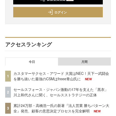
ログイン
アクセスランキング
今日
月間
カスタマーサクセス・アワード 大賞はNEC！天下一武闘会
1
を勝ち抜いた最強のCSMはfreee青山氏に
NEW
セールスフォース・ジャパン激動の17年を支えた「黒衣」
2
川上和代さんに聞く、セールスストラテジーの正体
累計24万部・高橋浩一氏の新著『法人営業 勝ちパターン大
3
全』発売、顧客の意思決定プロセスを完全解明
NEW