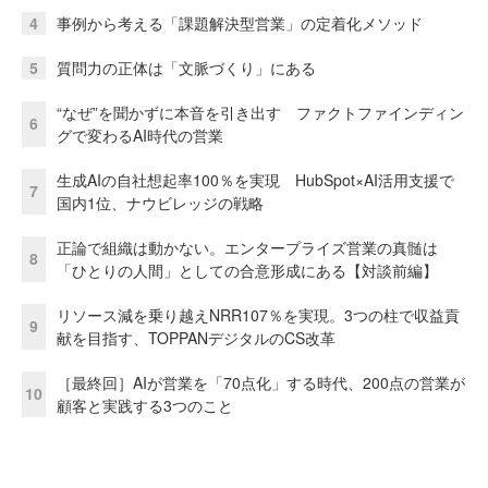
4
事例から考える「課題解決型営業」の定着化メソッド
5
質問力の正体は「文脈づくり」にある
“なぜ”を聞かずに本音を引き出す ファクトファインディン
6
グで変わるAI時代の営業
生成AIの自社想起率100％を実現 HubSpot×AI活用支援で
7
国内1位、ナウビレッジの戦略
正論で組織は動かない。エンタープライズ営業の真髄は
8
「ひとりの人間」としての合意形成にある【対談前編】
リソース減を乗り越えNRR107％を実現。3つの柱で収益貢
9
献を目指す、TOPPANデジタルのCS改革
［最終回］AIが営業を「70点化」する時代、200点の営業が
10
顧客と実践する3つのこと