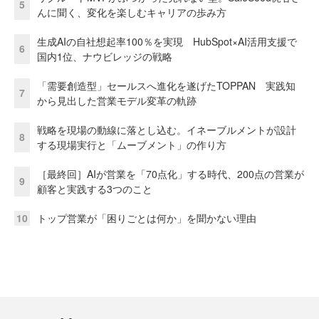
5
んに聞く、変化を楽しむキャリアの歩み方
生成AIの自社想起率100％を実現 HubSpot×AI活用支援で
6
国内1位、ナウビレッジの戦略
「需要創造型」セールスへ進化を遂げたTOPPAN 実践知
7
から見出した営業モデル変革の軌跡
戦略を現場の動線に落とし込む。イネーブルメントが設計
8
する現場実行と「ムーブメント」の作り方
［最終回］AIが営業を「70点化」する時代、200点の営業が
9
顧客と実践する3つのこと
10
トップ営業が「困りごとは何か」を聞かない理由