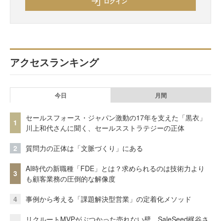
ログイン
アクセスランキング
今日
月間
セールスフォース・ジャパン激動の17年を支えた「黒衣」
1
川上和代さんに聞く、セールスストラテジーの正体
2
質問力の正体は「文脈づくり」にある
AI時代の新職種「FDE」とは？求められるのは技術力より
3
も顧客業務の圧倒的な解像度
4
事例から考える「課題解決型営業」の定着化メソッド
リクルートMVPがぶつかった売れない壁。SaleSeed梶谷さ