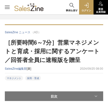
新規
事例を探す
ログイン
会員登録
SalesZine ニュース
（AD）
［所要時間6～7分］営業マネジメン
トと育成・採用に関するアンケート
／回答者全員に速報版を贈呈
SalesZine編集部
[著]
2024/09/25 08:00
マネジメント
採用・育成
目次