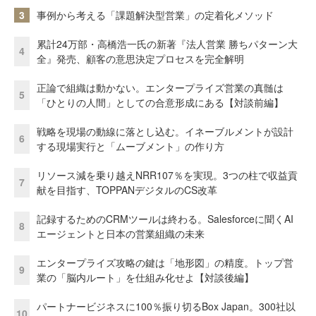
3
事例から考える「課題解決型営業」の定着化メソッド
累計24万部・高橋浩一氏の新著『法人営業 勝ちパターン大
4
全』発売、顧客の意思決定プロセスを完全解明
正論で組織は動かない。エンタープライズ営業の真髄は
5
「ひとりの人間」としての合意形成にある【対談前編】
戦略を現場の動線に落とし込む。イネーブルメントが設計
6
する現場実行と「ムーブメント」の作り方
リソース減を乗り越えNRR107％を実現。3つの柱で収益貢
7
献を目指す、TOPPANデジタルのCS改革
記録するためのCRMツールは終わる。Salesforceに聞くAI
8
エージェントと日本の営業組織の未来
エンタープライズ攻略の鍵は「地形図」の精度。トップ営
9
業の「脳内ルート」を仕組み化せよ【対談後編】
パートナービジネスに100％振り切るBox Japan。300社以
10