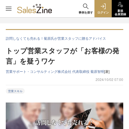
新規
事例を探す
ログイン
会員登録
訪問しなくても売れる！菊原氏が営業スタッフに贈るアドバイス
トップ営業スタッフが「お客様の発
言」を疑うワケ
営業サポート・コンサルティング株式会社 代表取締役 菊原智明
[著]
2024/10/02 07:00
営業スキル