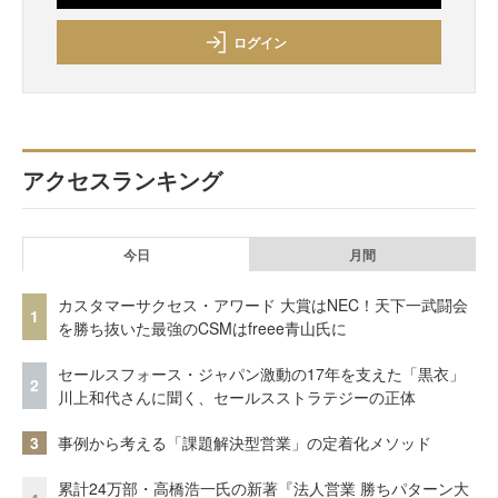
ログイン
アクセスランキング
今日
月間
カスタマーサクセス・アワード 大賞はNEC！天下一武闘会
1
を勝ち抜いた最強のCSMはfreee青山氏に
セールスフォース・ジャパン激動の17年を支えた「黒衣」
2
川上和代さんに聞く、セールスストラテジーの正体
3
事例から考える「課題解決型営業」の定着化メソッド
累計24万部・高橋浩一氏の新著『法人営業 勝ちパターン大