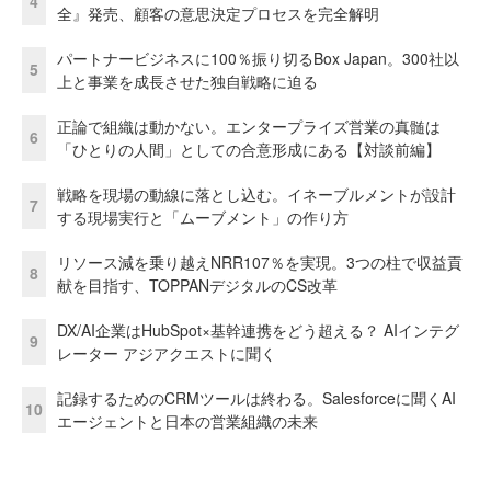
4
全』発売、顧客の意思決定プロセスを完全解明
パートナービジネスに100％振り切るBox Japan。300社以
5
上と事業を成長させた独自戦略に迫る
正論で組織は動かない。エンタープライズ営業の真髄は
6
「ひとりの人間」としての合意形成にある【対談前編】
戦略を現場の動線に落とし込む。イネーブルメントが設計
7
する現場実行と「ムーブメント」の作り方
リソース減を乗り越えNRR107％を実現。3つの柱で収益貢
8
献を目指す、TOPPANデジタルのCS改革
DX/AI企業はHubSpot×基幹連携をどう超える？ AIインテグ
9
レーター アジアクエストに聞く
記録するためのCRMツールは終わる。Salesforceに聞くAI
10
エージェントと日本の営業組織の未来