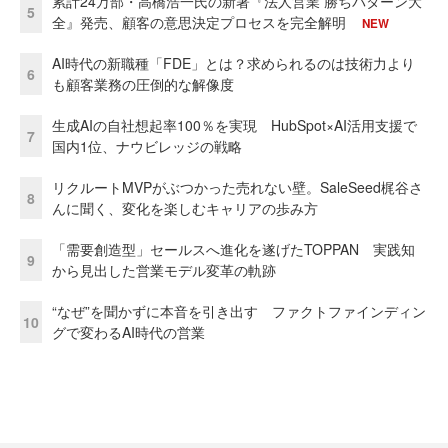
累計24万部・高橋浩一氏の新著『法人営業 勝ちパターン大
5
全』発売、顧客の意思決定プロセスを完全解明
NEW
AI時代の新職種「FDE」とは？求められるのは技術力より
6
も顧客業務の圧倒的な解像度
生成AIの自社想起率100％を実現 HubSpot×AI活用支援で
7
国内1位、ナウビレッジの戦略
リクルートMVPがぶつかった売れない壁。SaleSeed梶谷さ
8
んに聞く、変化を楽しむキャリアの歩み方
「需要創造型」セールスへ進化を遂げたTOPPAN 実践知
9
から見出した営業モデル変革の軌跡
“なぜ”を聞かずに本音を引き出す ファクトファインディン
10
グで変わるAI時代の営業