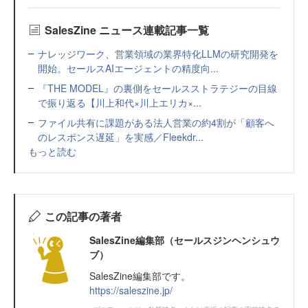
SalesZine ニュース連載記事一覧
ナレッジワーク、営業領域の業界特化LLMの研究開発を
開始。セールスAIエージェントの精度向...
『THE MODEL』の裏側をセールスストラテジーの目線
で振り返る【川上和代×川上エリカ×...
ファイル共有に課題がある法人営業の約4割が「顧客へ
のレスポンス遅延」を実感／Fleekdr...
もっと読む
この記事の著者
SalesZine編集部（セールスジンヘンシュウ
ブ）
SalesZine編集部です。
https://saleszine.jp/