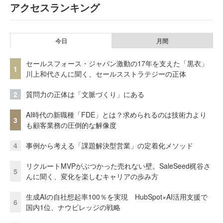
アクセスランキング
今日
月間
セールスフォース・ジャパン激動の17年を支えた「黒衣」
1
川上和代さんに聞く、セールスストラテジーの正体
2
質問力の正体は「文脈づくり」にある
AI時代の新職種「FDE」とは？求められるのは技術力より
3
も顧客業務の圧倒的な解像度
4
事例から考える「課題解決型営業」の定着化メソッド
リクルートMVPがぶつかった売れない壁。SaleSeed梶谷さ
5
んに聞く、変化を楽しむキャリアの歩み方
生成AIの自社想起率100％を実現 HubSpot×AI活用支援で
6
国内1位、ナウビレッジの戦略