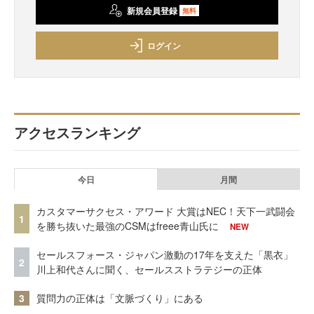
新規会員登録
無料
ログイン
アクセスランキング
今日
月間
カスタマーサクセス・アワード 大賞はNEC！天下一武闘会
1
を勝ち抜いた最強のCSMはfreee青山氏に
NEW
セールスフォース・ジャパン激動の17年を支えた「黒衣」
2
川上和代さんに聞く、セールスストラテジーの正体
3
質問力の正体は「文脈づくり」にある