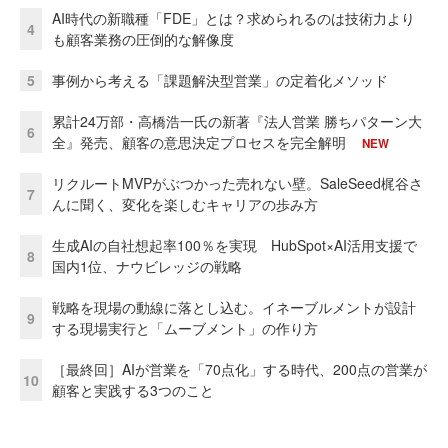
AI時代の新職種「FDE」とは？求められるのは技術力より
4
も顧客業務の圧倒的な解像度
5
事例から考える「課題解決型営業」の定着化メソッド
累計24万部・高橋浩一氏の新著『法人営業 勝ちパターン大
6
全』発売、顧客の意思決定プロセスを完全解明
NEW
リクルートMVPがぶつかった売れない壁。SaleSeed梶谷さ
7
んに聞く、変化を楽しむキャリアの歩み方
生成AIの自社想起率100％を実現 HubSpot×AI活用支援で
8
国内1位、ナウビレッジの戦略
戦略を現場の動線に落とし込む。イネーブルメントが設計
9
する現場実行と「ムーブメント」の作り方
［最終回］AIが営業を「70点化」する時代、200点の営業が
10
顧客と実践する3つのこと