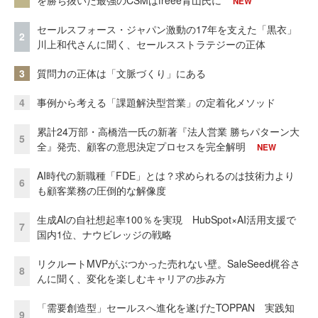
NEW
セールスフォース・ジャパン激動の17年を支えた「黒衣」
2
川上和代さんに聞く、セールスストラテジーの正体
3
質問力の正体は「文脈づくり」にある
4
事例から考える「課題解決型営業」の定着化メソッド
累計24万部・高橋浩一氏の新著『法人営業 勝ちパターン大
5
全』発売、顧客の意思決定プロセスを完全解明
NEW
AI時代の新職種「FDE」とは？求められるのは技術力より
6
も顧客業務の圧倒的な解像度
生成AIの自社想起率100％を実現 HubSpot×AI活用支援で
7
国内1位、ナウビレッジの戦略
リクルートMVPがぶつかった売れない壁。SaleSeed梶谷さ
8
んに聞く、変化を楽しむキャリアの歩み方
「需要創造型」セールスへ進化を遂げたTOPPAN 実践知
9