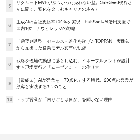
リクルートMVPがぶつかった売れない壁。SaleSeed梶谷さ
5
んに聞く、変化を楽しむキャリアの歩み方
生成AIの自社想起率100％を実現 HubSpot×AI活用支援で
6
国内1位、ナウビレッジの戦略
「需要創造型」セールスへ進化を遂げたTOPPAN 実践知
7
から見出した営業モデル変革の軌跡
戦略を現場の動線に落とし込む。イネーブルメントが設計
8
する現場実行と「ムーブメント」の作り方
［最終回］AIが営業を「70点化」する時代、200点の営業が
9
顧客と実践する3つのこと
10
トップ営業が「困りごとは何か」を聞かない理由