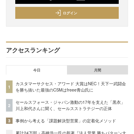
ログイン
アクセスランキング
今日
月間
カスタマーサクセス・アワード 大賞はNEC！天下一武闘会
1
を勝ち抜いた最強のCSMはfreee青山氏に
セールスフォース・ジャパン激動の17年を支えた「黒衣」
2
川上和代さんに聞く、セールスストラテジーの正体
3
事例から考える「課題解決型営業」の定着化メソッド
累計24万部・高橋浩一氏の新著『法人営業 勝ちパターン大