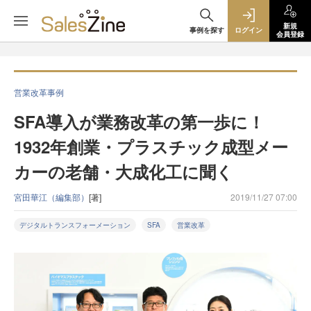
新規
事例を探す
ログイン
会員登録
営業改革事例
SFA導入が業務改革の第一歩に！
1932年創業・プラスチック成型メー
カーの老舗・大成化工に聞く
宮田華江（編集部）
[著]
2019/11/27 07:00
デジタルトランスフォーメーション
SFA
営業改革