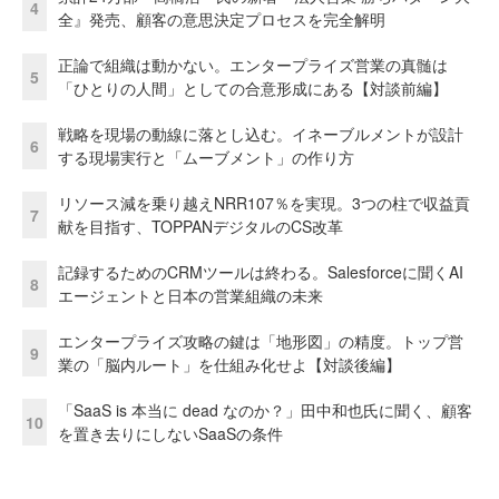
4
全』発売、顧客の意思決定プロセスを完全解明
正論で組織は動かない。エンタープライズ営業の真髄は
5
「ひとりの人間」としての合意形成にある【対談前編】
戦略を現場の動線に落とし込む。イネーブルメントが設計
6
する現場実行と「ムーブメント」の作り方
リソース減を乗り越えNRR107％を実現。3つの柱で収益貢
7
献を目指す、TOPPANデジタルのCS改革
記録するためのCRMツールは終わる。Salesforceに聞くAI
8
エージェントと日本の営業組織の未来
エンタープライズ攻略の鍵は「地形図」の精度。トップ営
9
業の「脳内ルート」を仕組み化せよ【対談後編】
「SaaS is 本当に dead なのか？」田中和也氏に聞く、顧客
10
を置き去りにしないSaaSの条件