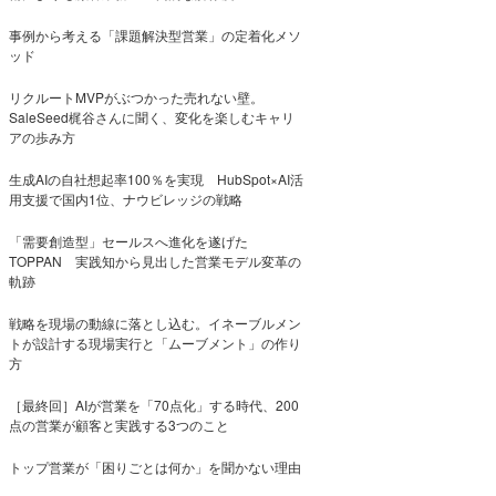
事例から考える「課題解決型営業」の定着化メソ
ッド
リクルートMVPがぶつかった売れない壁。
SaleSeed梶谷さんに聞く、変化を楽しむキャリ
アの歩み方
生成AIの自社想起率100％を実現 HubSpot×AI活
用支援で国内1位、ナウビレッジの戦略
「需要創造型」セールスへ進化を遂げた
TOPPAN 実践知から見出した営業モデル変革の
軌跡
戦略を現場の動線に落とし込む。イネーブルメン
トが設計する現場実行と「ムーブメント」の作り
方
［最終回］AIが営業を「70点化」する時代、200
点の営業が顧客と実践する3つのこと
トップ営業が「困りごとは何か」を聞かない理由