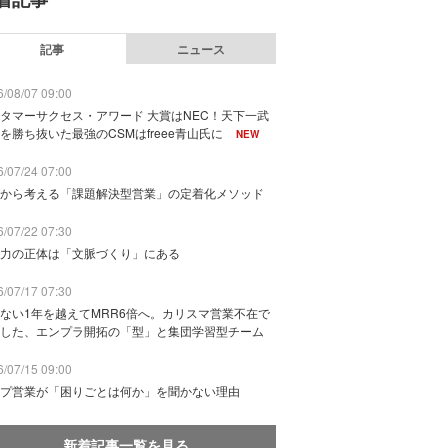
記事
ニュース
/08/07 09:00
タマーサクセス・アワード 大賞はNEC！天下一武
を勝ち抜いた最強のCSMはfreee青山氏に
NEW
/07/24 07:00
から考える「課題解決型営業」の定着化メソッド
/07/22 07:30
力の正体は「文脈づくり」にある
/07/17 07:30
ない1年を越えてMRR6倍へ。カリスマ営業不在で
した、エンプラ開拓の「型」と集団学習型チーム
/07/15 09:00
プ営業が「困りごとは何か」を聞かない理由
新着記事一覧を見る