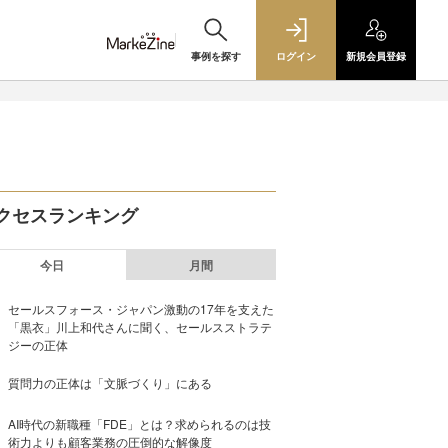
事例を探す
ログイン
新規
会員登録
クセスランキング
今日
月間
セールスフォース・ジャパン激動の17年を支えた
「黒衣」川上和代さんに聞く、セールスストラテ
ジーの正体
質問力の正体は「文脈づくり」にある
AI時代の新職種「FDE」とは？求められるのは技
術力よりも顧客業務の圧倒的な解像度