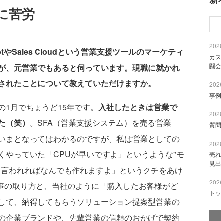
に苦労
2026
tやSales Cloudという営業支援ツールのマーケティ
カス
闘会
が、元営業でもあると伺っています。現職に就かれ
されたことについて教えていただけますか。
2026
事例
1月でちょうど15年です。
入社したときは営業で
2026
た（笑）
。SFA（営業支援システム）を売る営業
質問
いまとなってはわかるのですが、私は営業としての
2026
くやっていた「CPUが早いですよ」というような"モ
売れ
見出
「言われればなんでも作れますよ」というクチをあけ
2026
仕事の取り方と、当社のように「購入したお客様がど
トッ
して、納得してもらうソリューション提案型営業の
の企業ブランドや、先輩営業の信頼のおかげで契約