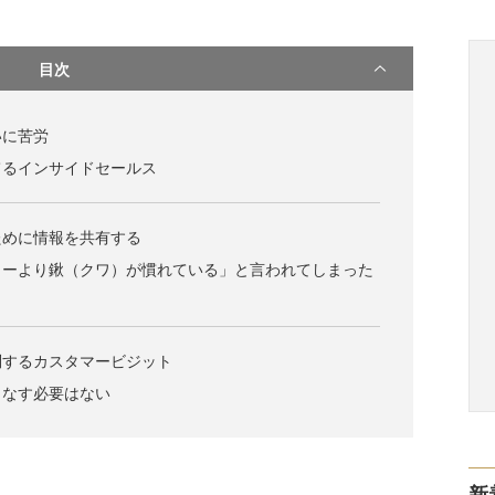
目次
いに苦労
てるインサイドセールス
ために情報を共有する
ターより鍬（クワ）が慣れている」と言われてしまった
問するカスタマービジット
こなす必要はない
新