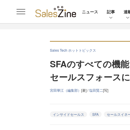
ニュース
記事
連
Sales Tech ホットトピックス
SFAのすべての機
セールスフォースに
宮田華江（編集部）
[著] /
塩田賢二
[写]
インサイドセールス
SFA
セールスイネ