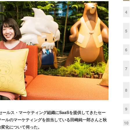
4
5
6
7
8
9
セールス・マーケティング組織にSaaSを提供してきたセー
ツールのマーケティングを担当している田崎純一郎さんと秋
10
の変化について伺った。