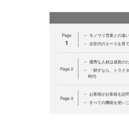
Page
モノウリ営業との違
1
次世代のエースを育
優秀な人材は成長の
Page
2
「耕すなら、トラク
時代
お客様がお客様を訪
Page
3
すべての機能を使い