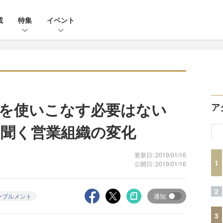
載
特集
イベント
能を使いこなす必要はない
ア
聞く営業組織の変化
更新日: 2019/01/16
1
公開日: 2019/01/16
2
ーブルメント
通知
3