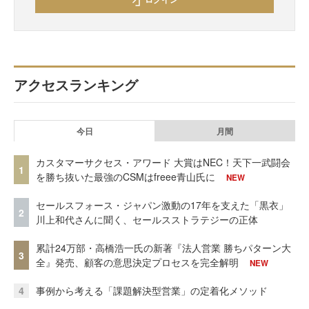
アクセスランキング
今日
月間
カスタマーサクセス・アワード 大賞はNEC！天下一武闘会
1
を勝ち抜いた最強のCSMはfreee青山氏に
NEW
セールスフォース・ジャパン激動の17年を支えた「黒衣」
2
川上和代さんに聞く、セールスストラテジーの正体
累計24万部・高橋浩一氏の新著『法人営業 勝ちパターン大
3
全』発売、顧客の意思決定プロセスを完全解明
NEW
4
事例から考える「課題解決型営業」の定着化メソッド