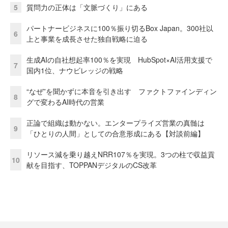
5
質問力の正体は「文脈づくり」にある
パートナービジネスに100％振り切るBox Japan。300社以
6
上と事業を成長させた独自戦略に迫る
生成AIの自社想起率100％を実現 HubSpot×AI活用支援で
7
国内1位、ナウビレッジの戦略
“なぜ”を聞かずに本音を引き出す ファクトファインディン
8
グで変わるAI時代の営業
正論で組織は動かない。エンタープライズ営業の真髄は
9
「ひとりの人間」としての合意形成にある【対談前編】
リソース減を乗り越えNRR107％を実現。3つの柱で収益貢
10
献を目指す、TOPPANデジタルのCS改革