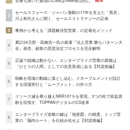
を勝ち抜いた最強のCSMはfreee青山氏に
NEW
セールスフォース・ジャパン激動の17年を支えた「黒衣」
2
川上和代さんに聞く、セールスストラテジーの正体
3
事例から考える「課題解決型営業」の定着化メソッド
累計24万部・高橋浩一氏の新著『法人営業 勝ちパターン大
4
全』発売、顧客の意思決定プロセスを完全解明
正論で組織は動かない。エンタープライズ営業の真髄は
5
「ひとりの人間」としての合意形成にある【対談前編】
戦略を現場の動線に落とし込む。イネーブルメントが設計
6
する現場実行と「ムーブメント」の作り方
リソース減を乗り越えNRR107％を実現。3つの柱で収益貢
7
献を目指す、TOPPANデジタルのCS改革
エンタープライズ攻略の鍵は「地形図」の精度。トップ営
8
業の「脳内ルート」を仕組み化せよ【対談後編】