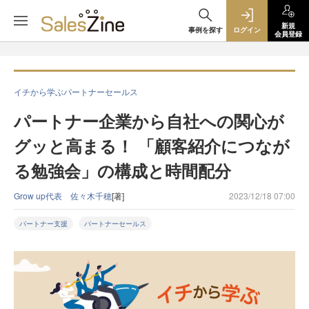
新規
事例を探す
ログイン
会員登録
イチから学ぶパートナーセールス
パートナー企業から自社への関心が
グッと高まる！ 「顧客紹介につなが
る勉強会」の構成と時間配分
Grow up代表 佐々木千穂
[著]
2023/12/18 07:00
パートナー支援
パートナーセールス