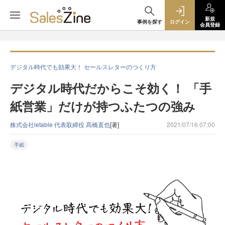
新規
事例を探す
ログイン
会員登録
デジタル時代でも効果大！ セールスレターのつくり方
デジタル時代だからこそ効く！ 「手
紙営業」だけが持つふたつの強み
株式会社letable 代表取締役 髙橋直也
[著]
2021/07/16 07:00
手紙