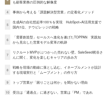
も顧客業務の圧倒的な解像度
4
事例から考える「課題解決型営業」の定着化メソッド
生成AIの自社想起率100％を実現 HubSpot×AI活用支援で
5
国内1位、ナウビレッジの戦略
「需要創造型」セールスへ進化を遂げたTOPPAN 実践知
6
から見出した営業モデル変革の軌跡
リクルートMVPがぶつかった売れない壁。SaleSeed梶谷さ
7
んに聞く、変化を楽しむキャリアの歩み方
戦略を現場の動線に落とし込む。イネーブルメントが設計
8
する現場実行と「ムーブメント」の作り方
9
トップ営業が「困りごとは何か」を聞かない理由
10
受注は「通過点」に過ぎない。営業は「PM」であれ