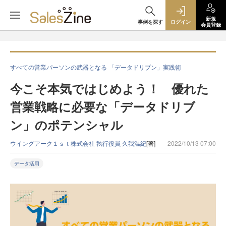
新規
事例を探す
ログイン
会員登録
すべての営業パーソンの武器となる 「データドリブン」実践術
今こそ本気ではじめよう！ 優れた
営業戦略に必要な「データドリブ
ン」のポテンシャル
ウイングアーク１ｓｔ株式会社 執行役員 久我温紀
[著]
2022/10/13 07:00
データ活用