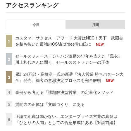
アクセスランキング
今日
月間
カスタマーサクセス・アワード 大賞はNEC！天下一武闘会
1
を勝ち抜いた最強のCSMはfreee青山氏に
NEW
セールスフォース・ジャパン激動の17年を支えた「黒衣」
2
川上和代さんに聞く、セールスストラテジーの正体
累計24万部・高橋浩一氏の新著『法人営業 勝ちパターン大
3
全』発売、顧客の意思決定プロセスを完全解明
NEW
4
事例から考える「課題解決型営業」の定着化メソッド
5
質問力の正体は「文脈づくり」にある
正論で組織は動かない。エンタープライズ営業の真髄は
6
「ひとりの人間」としての合意形成にある【対談前編】