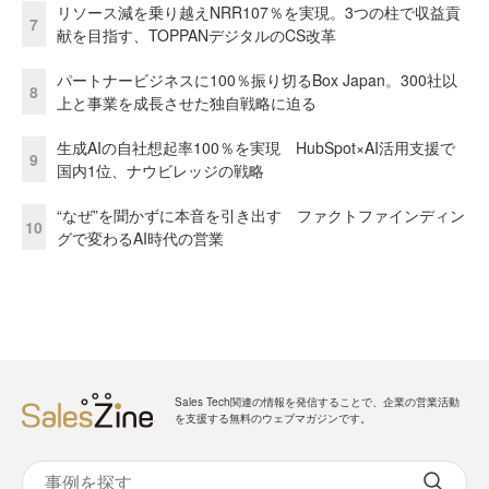
リソース減を乗り越えNRR107％を実現。3つの柱で収益貢
7
献を目指す、TOPPANデジタルのCS改革
パートナービジネスに100％振り切るBox Japan。300社以
8
上と事業を成長させた独自戦略に迫る
生成AIの自社想起率100％を実現 HubSpot×AI活用支援で
9
国内1位、ナウビレッジの戦略
“なぜ”を聞かずに本音を引き出す ファクトファインディン
10
グで変わるAI時代の営業
Sales Tech関連の情報を発信することで、企業の営業活動
を支援する無料のウェブマガジンです。