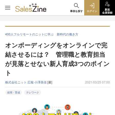
新規
事例を探す
ログイン
会員登録
400人フルリモートのニットに学ぶ 新時代の働き方
オンボーディングをオンラインで完
結させるには？ 管理職と教育担当
が見落とせない新人育成3つのポイン
ト
株式会社ニット 広報 小澤美佳
[著]
2021/03/25 07:00
採用・育成
テレワーク