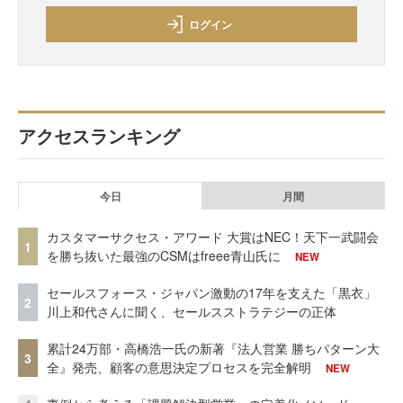
ログイン
アクセスランキング
今日
月間
カスタマーサクセス・アワード 大賞はNEC！天下一武闘会
1
を勝ち抜いた最強のCSMはfreee青山氏に
NEW
セールスフォース・ジャパン激動の17年を支えた「黒衣」
2
川上和代さんに聞く、セールスストラテジーの正体
累計24万部・高橋浩一氏の新著『法人営業 勝ちパターン大
3
全』発売、顧客の意思決定プロセスを完全解明
NEW