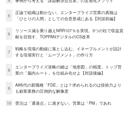
4
事例から考える「課題解決型営業」の定着化メソッド
正論で組織は動かない。エンタープライズ営業の真髄は
5
「ひとりの人間」としての合意形成にある【対談前編】
リソース減を乗り越えNRR107％を実現。3つの柱で収益貢
6
献を目指す、TOPPANデジタルのCS改革
戦略を現場の動線に落とし込む。イネーブルメントが設計
7
する現場実行と「ムーブメント」の作り方
エンタープライズ攻略の鍵は「地形図」の精度。トップ営
8
業の「脳内ルート」を仕組み化せよ【対談後編】
AI時代の新職種「FDE」とは？求められるのは技術力より
9
も顧客業務の圧倒的な解像度
10
受注は「通過点」に過ぎない。営業は「PM」であれ