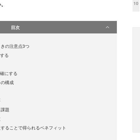
10
い。
目次
きの注意点3つ
にする
明確にする
料の構成
要
る課題
較
入することで得られるベネフィット