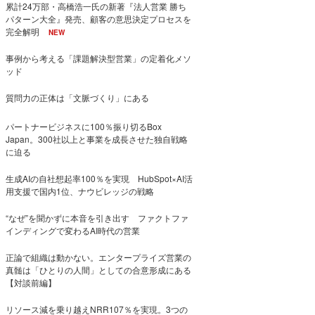
累計24万部・高橋浩一氏の新著『法人営業 勝ち
パターン大全』発売、顧客の意思決定プロセスを
完全解明
NEW
事例から考える「課題解決型営業」の定着化メソ
ッド
質問力の正体は「文脈づくり」にある
パートナービジネスに100％振り切るBox
Japan。300社以上と事業を成長させた独自戦略
に迫る
生成AIの自社想起率100％を実現 HubSpot×AI活
用支援で国内1位、ナウビレッジの戦略
“なぜ”を聞かずに本音を引き出す ファクトファ
インディングで変わるAI時代の営業
正論で組織は動かない。エンタープライズ営業の
真髄は「ひとりの人間」としての合意形成にある
【対談前編】
リソース減を乗り越えNRR107％を実現。3つの