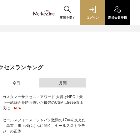
事例を探す
ログイン
新規
会員登録
クセスランキング
今日
月間
カスタマーサクセス・アワード 大賞はNEC！天
下一武闘会を勝ち抜いた最強のCSMはfreee青山
氏に
NEW
セールスフォース・ジャパン激動の17年を支えた
「黒衣」川上和代さんに聞く、セールスストラテ
ジーの正体