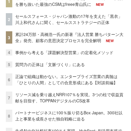
1
を勝ち抜いた最強のCSMはfreee青山氏に
NEW
セールスフォース・ジャパン激動の17年を支えた「黒衣」
2
川上和代さんに聞く、セールスストラテジーの正体
累計24万部・高橋浩一氏の新著『法人営業 勝ちパターン大
3
全』発売、顧客の意思決定プロセスを完全解明
NEW
4
事例から考える「課題解決型営業」の定着化メソッド
5
質問力の正体は「文脈づくり」にある
正論で組織は動かない。エンタープライズ営業の真髄は
6
「ひとりの人間」としての合意形成にある【対談前編】
リソース減を乗り越えNRR107％を実現。3つの柱で収益貢
7
献を目指す、TOPPANデジタルのCS改革
パートナービジネスに100％振り切るBox Japan。300社以
8
上と事業を成長させた独自戦略に迫る
生成AIの自社想起率100％を実現 HubSpot×AI活用支援で