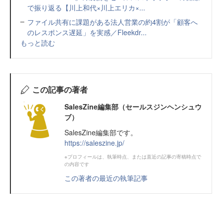
で振り返る【川上和代×川上エリカ×...
ファイル共有に課題がある法人営業の約4割が「顧客へ
のレスポンス遅延」を実感／Fleekdr...
もっと読む
この記事の著者
SalesZine編集部（セールスジンヘンシュウ
ブ）
SalesZine編集部です。
https://saleszine.jp/
※プロフィールは、執筆時点、または直近の記事の寄稿時点で
の内容です
この著者の最近の執筆記事