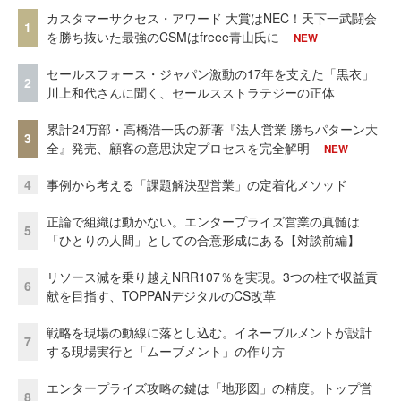
カスタマーサクセス・アワード 大賞はNEC！天下一武闘会
1
を勝ち抜いた最強のCSMはfreee青山氏に
NEW
セールスフォース・ジャパン激動の17年を支えた「黒衣」
2
川上和代さんに聞く、セールスストラテジーの正体
累計24万部・高橋浩一氏の新著『法人営業 勝ちパターン大
3
全』発売、顧客の意思決定プロセスを完全解明
NEW
4
事例から考える「課題解決型営業」の定着化メソッド
正論で組織は動かない。エンタープライズ営業の真髄は
5
「ひとりの人間」としての合意形成にある【対談前編】
リソース減を乗り越えNRR107％を実現。3つの柱で収益貢
6
献を目指す、TOPPANデジタルのCS改革
戦略を現場の動線に落とし込む。イネーブルメントが設計
7
する現場実行と「ムーブメント」の作り方
エンタープライズ攻略の鍵は「地形図」の精度。トップ営
8