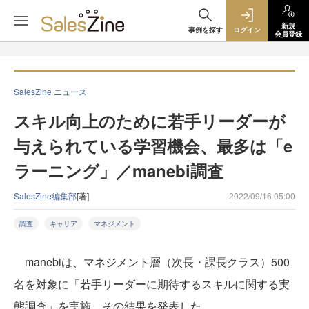
新規
事例を探す
ログイン
会員登録
SalesZine ニュース
スキル向上のために若手リーダーが
与えられている学習機会、最多は「e
ラーニング」／manebi調査
SalesZine編集部
[著]
2022/09/16 05:00
調査
キャリア
マネジメント
manebiは、マネジメント層（次長・課長クラス）500
名を対象に「若手リーダーに期待するスキルに関する実
態調査」を実施。その結果を発表した。