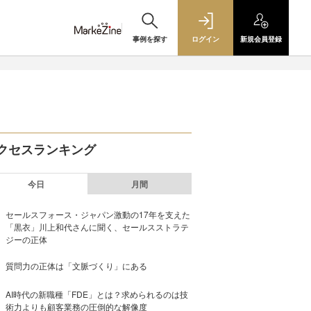
事例を探す
ログイン
新規
会員登録
クセスランキング
今日
月間
セールスフォース・ジャパン激動の17年を支えた
「黒衣」川上和代さんに聞く、セールスストラテ
ジーの正体
質問力の正体は「文脈づくり」にある
AI時代の新職種「FDE」とは？求められるのは技
術力よりも顧客業務の圧倒的な解像度