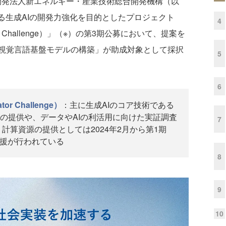
究開発法人新エネルギー・産業技術総合開発機構（以
る生成AIの開発力強化を目的としたプロジェクト
4
lerator Challenge）」（※）の第3期公募において、提案を
視覚言語基盤モデルの構築」が助成対象として採択
5
6
ator Challenge）
：主に生成AIのコア技術である
の提供や、データやAIの利活用に向けた実証調査
7
計算資源の提供としては2024年2月から第1期
支援が行われている
8
9
10