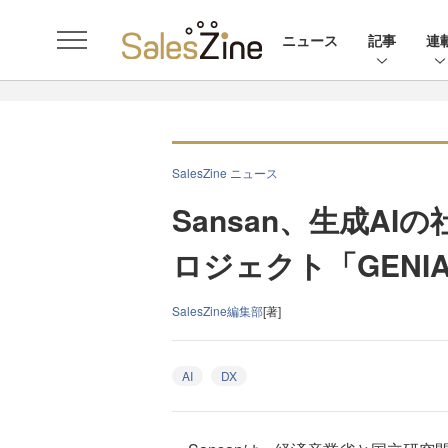
ニュース
記事
連
SalesZine ニュース
Sansan、生成A
ロジェクト「GENI
SalesZine編集部
[著]
AI
DX