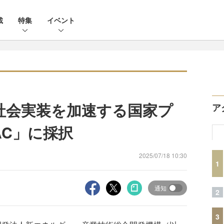
載
特集
イベント
Iの社会実装を加速する国家プ
ア
AC」に採択
2025/07/18 10:30
1
通知
2
3