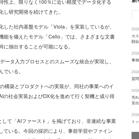
特性上、限りなく100％に近い精度でデータ化する
化し研究開発を続けてきた。
した社内基盤モデル「Viola」を実装しているが、
2026
カス
能を備えたモデル「Cello」では、さまざまな文書
闘会
時に抽出することが可能になる。
2026
事例
データ入力プロセスとのスムーズな統合が実現し、
んでいる。
2026
質問
lloの構築とプロダクトへの実装が、同社の事業へのイ
2026
AIの社会実装およびDX化を進めて行く契機と成り得
売れ
見出
2026
マとして「AIファースト」を掲げており、非連続な事業
トッ
進している。今回の採択により、事前学習やファイン