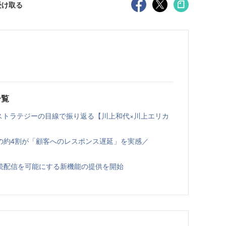
受け取る
一覧
ルスストラテジーの目線で振り返る【川上和代×川上エリカ
の約4割が「顧客へのレスポンス遅延」を実感／
への継続配信を可能にする新機能の提供を開始