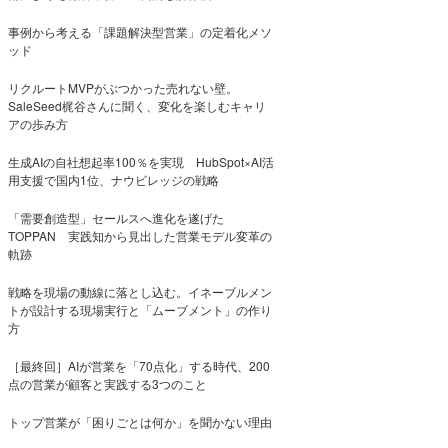
事例から考える「課題解決型営業」の定着化メソ
ッド
リクルートMVPがぶつかった売れない壁。
SaleSeed梶谷さんに聞く、変化を楽しむキャリ
アの歩み方
生成AIの自社想起率100％を実現 HubSpot×AI活
用支援で国内1位、ナウビレッジの戦略
「需要創造型」セールスへ進化を遂げた
TOPPAN 実践知から見出した営業モデル変革の
軌跡
戦略を現場の動線に落とし込む。イネーブルメン
トが設計する現場実行と「ムーブメント」の作り
方
［最終回］AIが営業を「70点化」する時代、200
点の営業が顧客と実践する3つのこと
トップ営業が「困りごとは何か」を聞かない理由