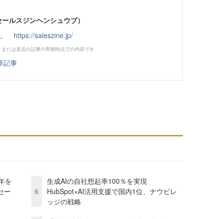
部（セールスジンヘンシュウブ）
です。
https://saleszine.jp/
、または直近の記事の寄稿時点での内容です
筆記事
年を
生成AIの自社想起率100％を実現
セー
6
HubSpot×AI活用支援で国内1位、ナウビレ
ッジの戦略