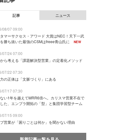
記事
ニュース
/08/07 09:00
タマーサクセス・アワード 大賞はNEC！天下一武
を勝ち抜いた最強のCSMはfreee青山氏に
NEW
/07/24 07:00
から考える「課題解決型営業」の定着化メソッド
/07/22 07:30
力の正体は「文脈づくり」にある
/07/17 07:30
ない1年を越えてMRR6倍へ。カリスマ営業不在で
した、エンプラ開拓の「型」と集団学習型チーム
/07/15 09:00
プ営業が「困りごとは何か」を聞かない理由
新着記事一覧を見る