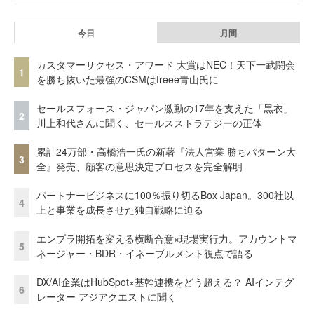
今日
月間
カスタマーサクセス・アワード 大賞はNEC！天下一武闘会
1
を勝ち抜いた最強のCSMはfreee青山氏に
セールスフォース・ジャパン激動の17年を支えた「黒衣」
2
川上和代さんに聞く、セールスストラテジーの正体
累計24万部・高橋浩一氏の新著『法人営業 勝ちパターン大
3
全』発売、顧客の意思決定プロセスを完全解明
パートナービジネスに100％振り切るBox Japan。300社以
4
上と事業を成長させた独自戦略に迫る
エンプラ開拓を変える横断合意×現場実行力。アカウントマ
5
ネージャー・BDR・イネーブルメント視点で語る
DX/AI企業はHubSpot×基幹連携をどう超える？ AIインテグ
6
レーター アジアクエストに聞く