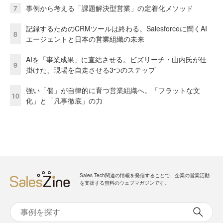
7
事例から考える「課題解決型営業」の定着化メソッド
記録するためのCRMツールは終わる。Salesforceに聞くAI
8
エージェントと日本の営業組織の未来
AIを「事業成果」に直結させる。ビズリーチ・山内氏が仕
9
掛けた、現場を自走させる3つのステップ
強い「個」が自律的に育つ営業組織へ。「フラットな文
10
化」と「凡事徹底」の力
Sales Tech関連の情報を発信することで、企業の営業活動
を支援する無料のウェブマガジンです。