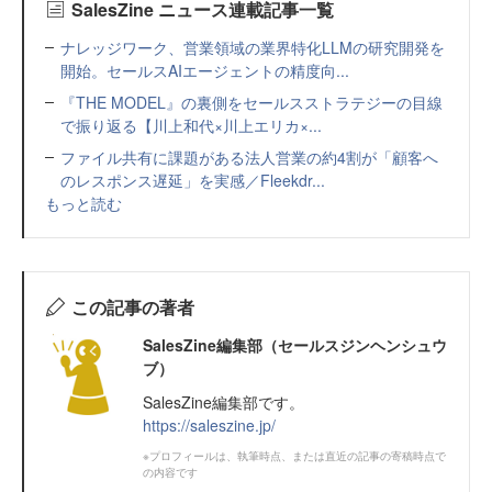
SalesZine ニュース連載記事一覧
ナレッジワーク、営業領域の業界特化LLMの研究開発を
開始。セールスAIエージェントの精度向...
『THE MODEL』の裏側をセールスストラテジーの目線
で振り返る【川上和代×川上エリカ×...
ファイル共有に課題がある法人営業の約4割が「顧客へ
のレスポンス遅延」を実感／Fleekdr...
もっと読む
この記事の著者
SalesZine編集部（セールスジンヘンシュウ
ブ）
SalesZine編集部です。
https://saleszine.jp/
※プロフィールは、執筆時点、または直近の記事の寄稿時点で
の内容です