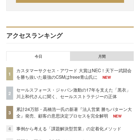
アクセスランキング
今日
月間
カスタマーサクセス・アワード 大賞はNEC！天下一武闘会
1
を勝ち抜いた最強のCSMはfreee青山氏に
NEW
セールスフォース・ジャパン激動の17年を支えた「黒衣」
2
川上和代さんに聞く、セールスストラテジーの正体
累計24万部・高橋浩一氏の新著『法人営業 勝ちパターン大
3
全』発売、顧客の意思決定プロセスを完全解明
NEW
4
事例から考える「課題解決型営業」の定着化メソッド