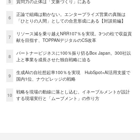
5
質問力の正体は「文脈づくり」にある
正論で組織は動かない。エンタープライズ営業の真髄は
6
「ひとりの人間」としての合意形成にある【対談前編】
リソース減を乗り越えNRR107％を実現。3つの柱で収益貢
7
献を目指す、TOPPANデジタルのCS改革
パートナービジネスに100％振り切るBox Japan。300社以
8
上と事業を成長させた独自戦略に迫る
生成AIの自社想起率100％を実現 HubSpot×AI活用支援で
9
国内1位、ナウビレッジの戦略
戦略を現場の動線に落とし込む。イネーブルメントが設計
10
する現場実行と「ムーブメント」の作り方