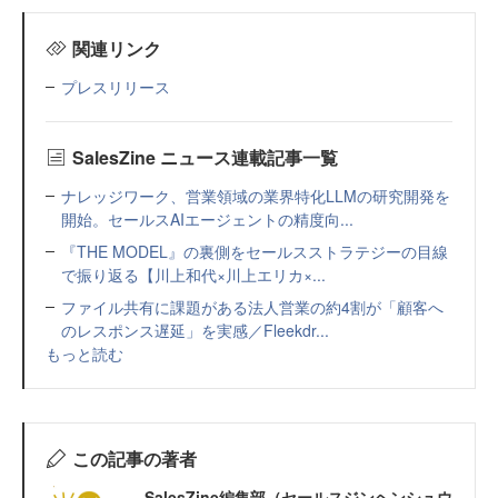
関連リンク
プレスリリース
SalesZine ニュース連載記事一覧
ナレッジワーク、営業領域の業界特化LLMの研究開発を
開始。セールスAIエージェントの精度向...
『THE MODEL』の裏側をセールスストラテジーの目線
で振り返る【川上和代×川上エリカ×...
ファイル共有に課題がある法人営業の約4割が「顧客へ
のレスポンス遅延」を実感／Fleekdr...
もっと読む
この記事の著者
SalesZine編集部（セールスジンヘンシュウ