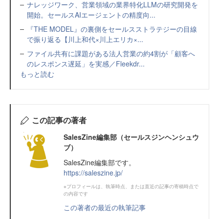
ナレッジワーク、営業領域の業界特化LLMの研究開発を
開始。セールスAIエージェントの精度向...
『THE MODEL』の裏側をセールスストラテジーの目線
で振り返る【川上和代×川上エリカ×...
ファイル共有に課題がある法人営業の約4割が「顧客へ
のレスポンス遅延」を実感／Fleekdr...
もっと読む
この記事の著者
SalesZine編集部（セールスジンヘンシュウ
ブ）
SalesZine編集部です。
https://saleszine.jp/
※プロフィールは、執筆時点、または直近の記事の寄稿時点で
の内容です
この著者の最近の執筆記事