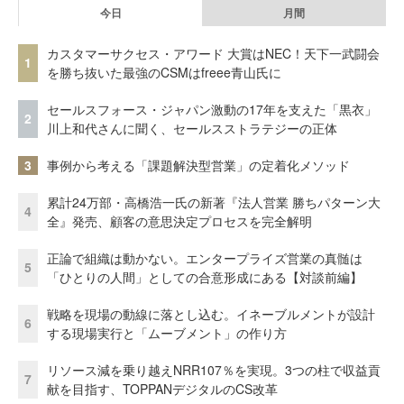
今日
月間
カスタマーサクセス・アワード 大賞はNEC！天下一武闘会
1
を勝ち抜いた最強のCSMはfreee青山氏に
セールスフォース・ジャパン激動の17年を支えた「黒衣」
2
川上和代さんに聞く、セールスストラテジーの正体
3
事例から考える「課題解決型営業」の定着化メソッド
累計24万部・高橋浩一氏の新著『法人営業 勝ちパターン大
4
全』発売、顧客の意思決定プロセスを完全解明
正論で組織は動かない。エンタープライズ営業の真髄は
5
「ひとりの人間」としての合意形成にある【対談前編】
戦略を現場の動線に落とし込む。イネーブルメントが設計
6
する現場実行と「ムーブメント」の作り方
リソース減を乗り越えNRR107％を実現。3つの柱で収益貢
7
献を目指す、TOPPANデジタルのCS改革