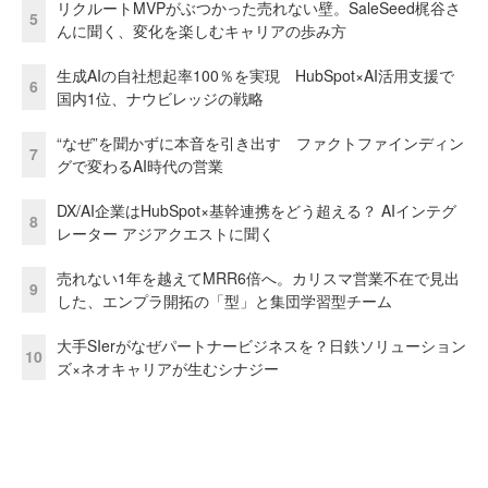
リクルートMVPがぶつかった売れない壁。SaleSeed梶谷さ
5
んに聞く、変化を楽しむキャリアの歩み方
生成AIの自社想起率100％を実現 HubSpot×AI活用支援で
6
国内1位、ナウビレッジの戦略
“なぜ”を聞かずに本音を引き出す ファクトファインディン
7
グで変わるAI時代の営業
DX/AI企業はHubSpot×基幹連携をどう超える？ AIインテグ
8
レーター アジアクエストに聞く
売れない1年を越えてMRR6倍へ。カリスマ営業不在で見出
9
した、エンプラ開拓の「型」と集団学習型チーム
大手SIerがなぜパートナービジネスを？日鉄ソリューション
10
ズ×ネオキャリアが生むシナジー