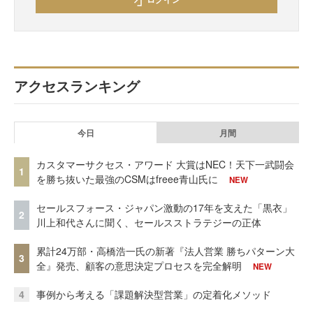
アクセスランキング
今日
月間
カスタマーサクセス・アワード 大賞はNEC！天下一武闘会
1
を勝ち抜いた最強のCSMはfreee青山氏に
NEW
セールスフォース・ジャパン激動の17年を支えた「黒衣」
2
川上和代さんに聞く、セールスストラテジーの正体
累計24万部・高橋浩一氏の新著『法人営業 勝ちパターン大
3
全』発売、顧客の意思決定プロセスを完全解明
NEW
4
事例から考える「課題解決型営業」の定着化メソッド