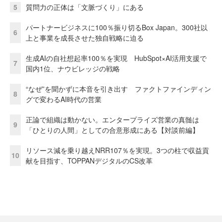
5
質問力の正体は「文脈づくり」にある
パートナービジネスに100％振り切るBox Japan。300社以
6
上と事業を成長させた独自戦略に迫る
生成AIの自社想起率100％を実現 HubSpot×AI活用支援で
7
国内1位、ナウビレッジの戦略
“なぜ”を聞かずに本音を引き出す ファクトファインディン
8
グで変わるAI時代の営業
正論で組織は動かない。エンタープライズ営業の真髄は
9
「ひとりの人間」としての合意形成にある【対談前編】
リソース減を乗り越えNRR107％を実現。3つの柱で収益貢
10
献を目指す、TOPPANデジタルのCS改革