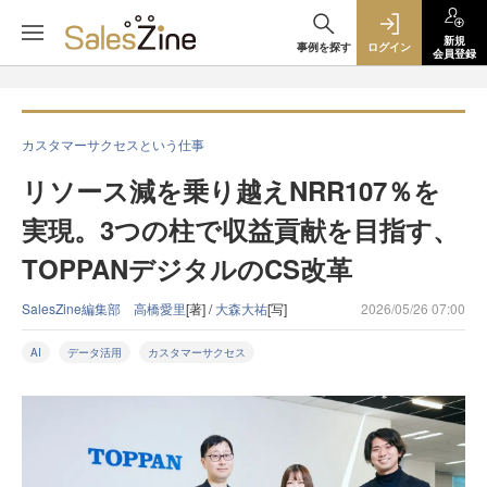
新規
事例を探す
ログイン
会員登録
カスタマーサクセスという仕事
リソース減を乗り越えNRR107％を
実現。3つの柱で収益貢献を目指す、
TOPPANデジタルのCS改革
SalesZine編集部 高橋愛里
[著] /
大森大祐
[写]
2026/05/26 07:00
AI
データ活用
カスタマーサクセス