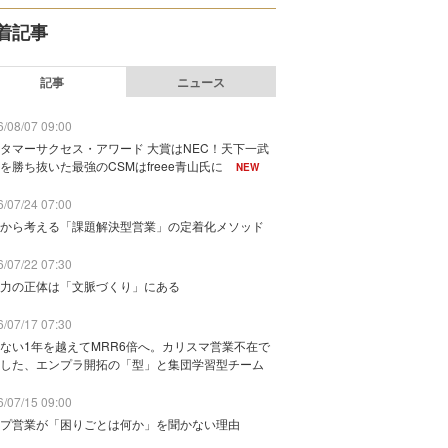
着記事
記事
ニュース
/08/07 09:00
タマーサクセス・アワード 大賞はNEC！天下一武
を勝ち抜いた最強のCSMはfreee青山氏に
NEW
/07/24 07:00
から考える「課題解決型営業」の定着化メソッド
/07/22 07:30
力の正体は「文脈づくり」にある
/07/17 07:30
ない1年を越えてMRR6倍へ。カリスマ営業不在で
した、エンプラ開拓の「型」と集団学習型チーム
/07/15 09:00
プ営業が「困りごとは何か」を聞かない理由