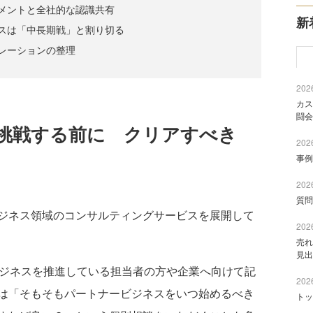
メントと全社的な認識共有
新
スは「中長期戦」と割り切る
レーションの整理
2026
カス
闘会
挑戦する前に クリアすべき
2026
事例
2026
質問
ジネス領域のコンサルティングサービスを展開して
2026
売れ
見出
ジネスを推進している担当者の方や企業へ向けて記
2026
は「そもそもパートナービジネスをいつ始めるべき
トッ