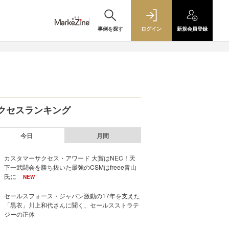
事例を探す
ログイン
新規
会員登録
クセスランキング
今日
月間
カスタマーサクセス・アワード 大賞はNEC！天
下一武闘会を勝ち抜いた最強のCSMはfreee青山
氏に
NEW
セールスフォース・ジャパン激動の17年を支えた
「黒衣」川上和代さんに聞く、セールスストラテ
ジーの正体