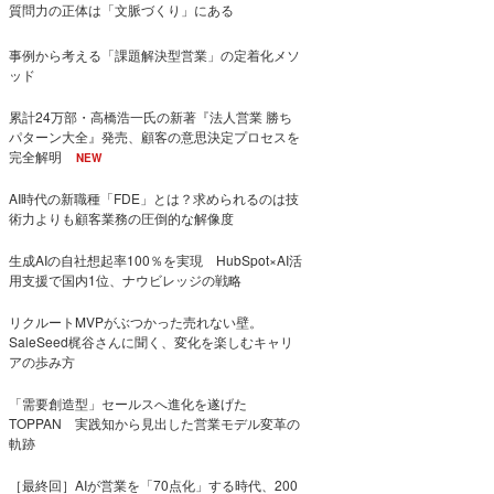
質問力の正体は「文脈づくり」にある
事例から考える「課題解決型営業」の定着化メソ
ッド
累計24万部・高橋浩一氏の新著『法人営業 勝ち
パターン大全』発売、顧客の意思決定プロセスを
完全解明
NEW
AI時代の新職種「FDE」とは？求められるのは技
術力よりも顧客業務の圧倒的な解像度
生成AIの自社想起率100％を実現 HubSpot×AI活
用支援で国内1位、ナウビレッジの戦略
リクルートMVPがぶつかった売れない壁。
SaleSeed梶谷さんに聞く、変化を楽しむキャリ
アの歩み方
「需要創造型」セールスへ進化を遂げた
TOPPAN 実践知から見出した営業モデル変革の
軌跡
［最終回］AIが営業を「70点化」する時代、200